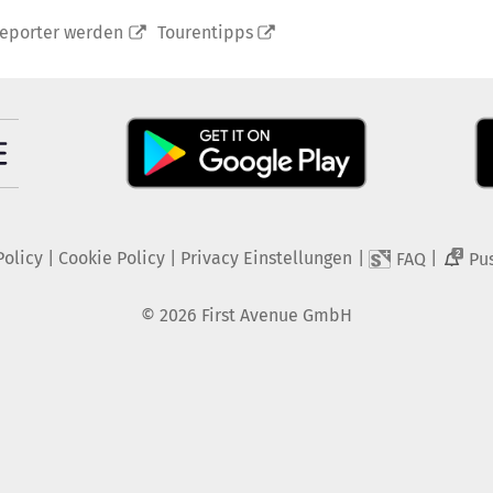
reporter werden
Tourentipps
Policy
|
Cookie Policy
|
Privacy Einstellungen
|
|
FAQ
Pu
2
©
2026
First Avenue GmbH