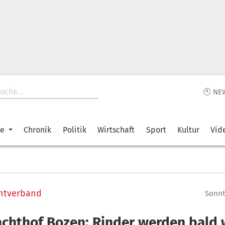
🕙 NE
ke
Chronik
Politik
Wirtschaft
Sport
Kultur
Vid
chtverband
Sonnta
achthof Bozen: Rinder werden bald 