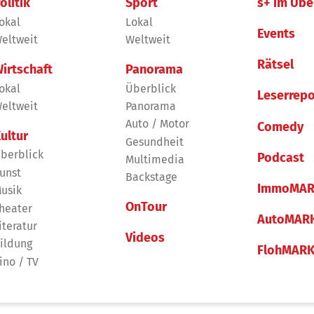
olitik
Sport
s+ im Übe
okal
Lokal
Events
eltweit
Weltweit
Rätsel
irtschaft
Panorama
okal
Überblick
Leserrepo
eltweit
Panorama
Auto / Motor
Comedy
ultur
Gesundheit
berblick
Podcast
Multimedia
unst
Backstage
ImmoMAR
usik
OnTour
heater
AutoMAR
iteratur
Videos
ildung
FlohMAR
ino / TV