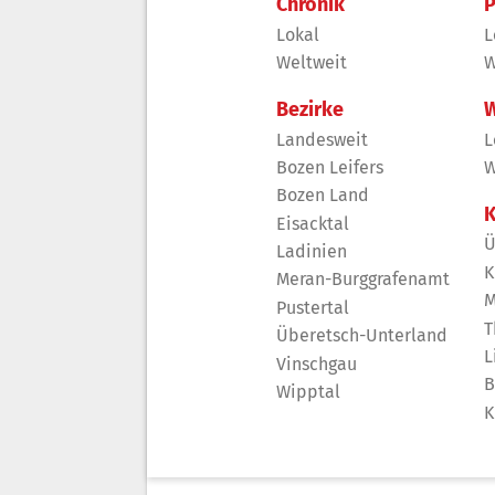
Chronik
P
Lokal
L
Weltweit
W
Bezirke
W
Landesweit
L
Bozen Leifers
W
Bozen Land
K
Eisacktal
Ü
Ladinien
K
Meran-Burggrafenamt
M
Pustertal
T
Überetsch-Unterland
L
Vinschgau
B
Wipptal
K