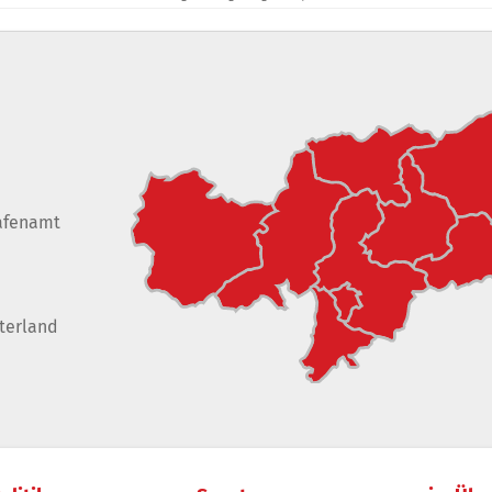
afenamt
terland