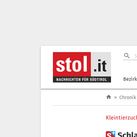
Bezir
»
Chronik
Kleintierzu

Schl