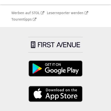
Werben auf STOL
Leserreporter werden
Tourentipps