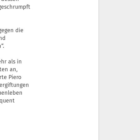
geschrumpft
gegen die
und
“.
hr als in
ten an,
rte Piero
ergiftungen
mmenleben
equent