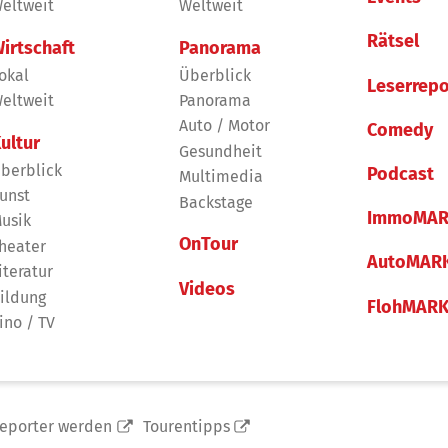
eltweit
Weltweit
Rätsel
irtschaft
Panorama
okal
Überblick
Leserrepo
eltweit
Panorama
Auto / Motor
Comedy
ultur
Gesundheit
berblick
Podcast
Multimedia
unst
Backstage
ImmoMAR
usik
OnTour
heater
AutoMAR
iteratur
Videos
ildung
FlohMAR
ino / TV
reporter werden
Tourentipps