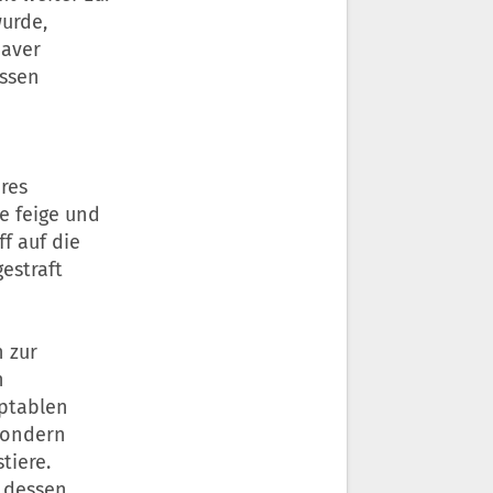
urde,
daver
issen
res
ne feige und
f auf die
estraft
h zur
n
eptablen
sondern
tiere.
, dessen