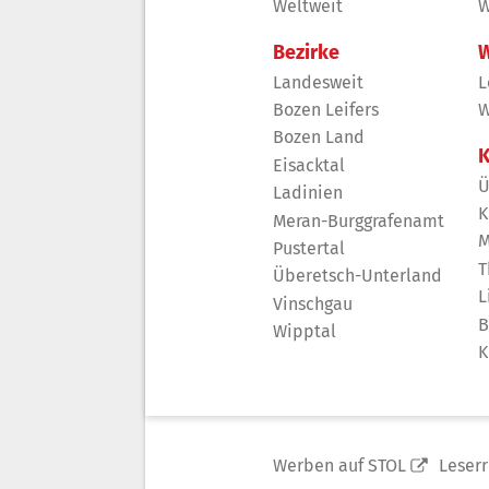
Weltweit
W
Bezirke
W
Landesweit
L
Bozen Leifers
W
Bozen Land
K
Eisacktal
Ü
Ladinien
K
Meran-Burggrafenamt
M
Pustertal
T
Überetsch-Unterland
L
Vinschgau
B
Wipptal
K
Werben auf STOL
Leser