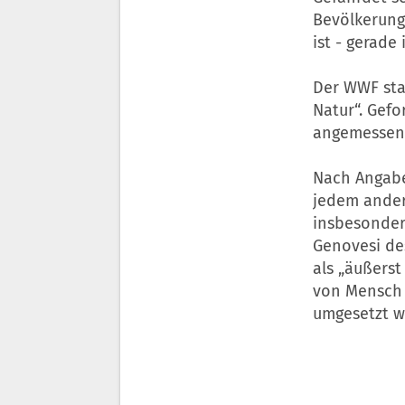
Bevölkerung
ist - gerade
Der WWF sta
Natur“. Gef
angemessene 
Nach Angabe
jedem ander
insbesondere
Genovesi des
als „äußers
von Mensch
umgesetzt w