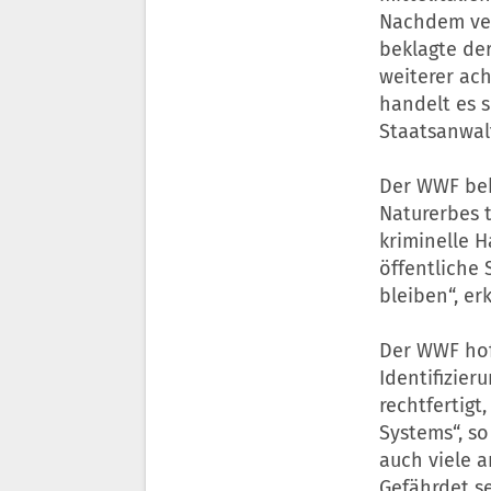
Nachdem ver
beklagte de
weiterer ac
handelt es s
Staatsanwalt
Der WWF bek
Naturerbes t
kriminelle H
öffentliche 
bleiben“, er
Der WWF hoff
Identifizier
rechtfertigt
Systems“, s
auch viele 
Gefährdet s