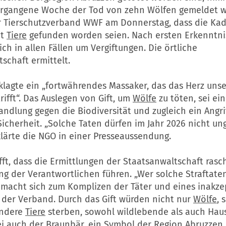
gangene Woche der Tod von zehn Wölfen gemeldet w
r Tierschutzverband WWF am Donnerstag, dass die Ka
ht
Tiere
gefunden worden seien. Nach ersten Erkenntn
ich in allen Fällen um Vergiftungen. Die örtliche
schaft ermittelt.
lagte ein „fortwährendes Massaker, das das Herz unse
rifft“. Das Auslegen von Gift, um
Wölfe
zu töten, sei ei
andlung gegen die Biodiversität und zugleich ein Angrif
Sicherheit. „Solche Taten dürfen im Jahr 2026 nicht ung
klärte die NGO in einer Presseaussendung.
t, dass die Ermittlungen der Staatsanwaltschaft rasc
ung der Verantwortlichen führen. „Wer solche Straftate
, macht sich zum Komplizen der Täter und eines inakz
o der Verband. Durch das Gift würden nicht nur
Wölfe
, 
andere
Tiere
sterben, sowohl wildlebende als auch Haus
ei auch der Braunbär, ein Symbol der Region Abruzzen