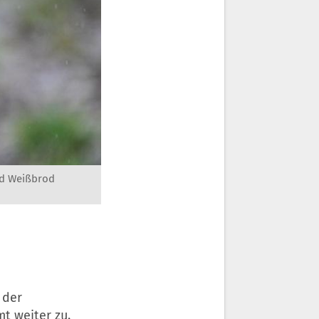
nd Weißbrod
 der
t weiter zu.