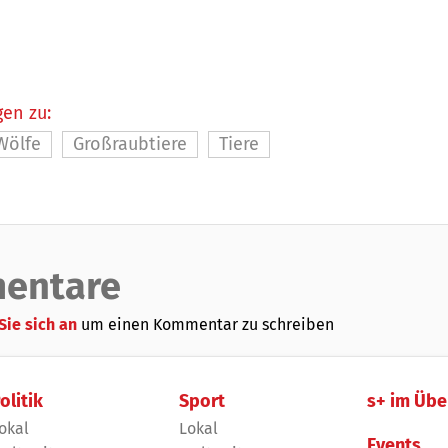
en zu:
Wölfe
Großraubtiere
Tiere
entare
Sie sich an
um einen Kommentar zu schreiben
olitik
Sport
s+ im Übe
okal
Lokal
Events