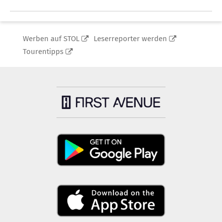
Werben auf STOL
Leserreporter werden
Tourentipps