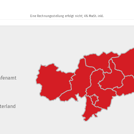
afenamt
terland