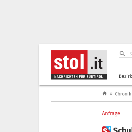
Bezir
»
Chronik
Anfrage

Schu