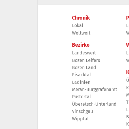
Chronik
P
Lokal
L
Weltweit
W
Bezirke
W
Landesweit
L
Bozen Leifers
W
Bozen Land
K
Eisacktal
Ü
Ladinien
K
Meran-Burggrafenamt
M
Pustertal
T
Überetsch-Unterland
L
Vinschgau
B
Wipptal
K