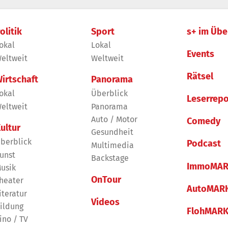
olitik
Sport
s+ im Übe
okal
Lokal
Events
eltweit
Weltweit
Rätsel
irtschaft
Panorama
okal
Überblick
Leserrepo
eltweit
Panorama
Auto / Motor
Comedy
ultur
Gesundheit
berblick
Podcast
Multimedia
unst
Backstage
ImmoMAR
usik
OnTour
heater
AutoMAR
iteratur
Videos
ildung
FlohMAR
ino / TV