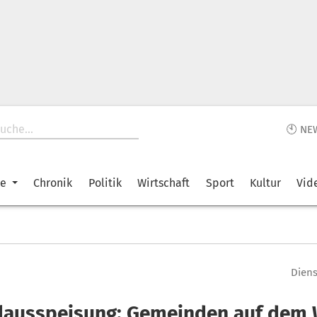
🕙 NE
ke
Chronik
Politik
Wirtschaft
Sport
Kultur
Vid
Diens
lausspeisung: Gemeinden auf dem 