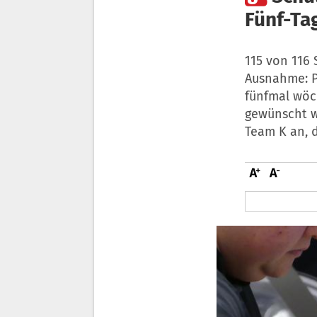
Fünf-Ta
115 von 116
Ausnahme: P
fünfmal wöch
gewünscht w
Team K an, d