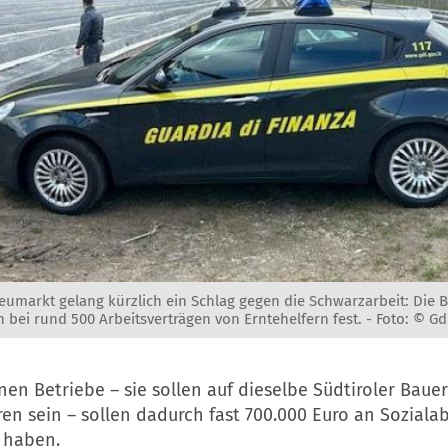
eumarkt gelang kürzlich ein Schlag gegen die Schwarzarbeit: Die 
 bei rund 500 Arbeitsverträgen von Erntehelfern fest. -
Foto: © Gd
nen Betriebe – sie sollen auf dieselbe Südtiroler Baue
en sein – sollen dadurch fast 700.000 Euro an Sozial
 haben.