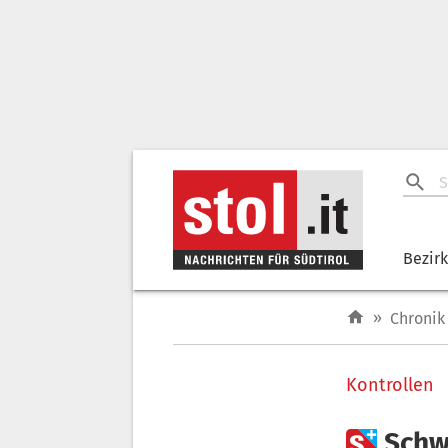
Bezir
»
Chronik
Kontrollen

Schw