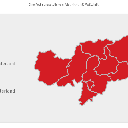
afenamt
terland