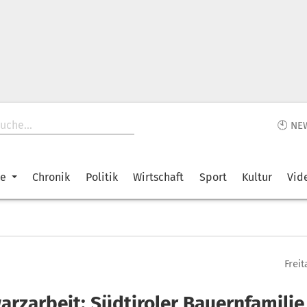
🕙 NE
ke
Chronik
Politik
Wirtschaft
Sport
Kultur
Vid
Freit
arzarbeit: Südtiroler Bauernfamilie