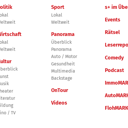
olitik
Sport
s+ im Übe
okal
Lokal
Events
eltweit
Weltweit
Rätsel
irtschaft
Panorama
okal
Überblick
Leserrepo
eltweit
Panorama
Auto / Motor
Comedy
ultur
Gesundheit
berblick
Podcast
Multimedia
unst
Backstage
ImmoMAR
usik
OnTour
heater
AutoMAR
iteratur
Videos
ildung
FlohMAR
ino / TV