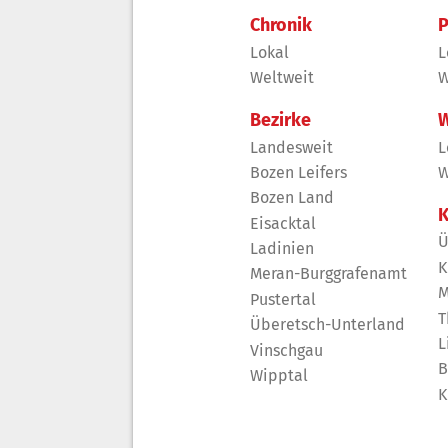
Chronik
P
Lokal
L
Weltweit
W
Bezirke
W
Landesweit
L
Bozen Leifers
W
Bozen Land
K
Eisacktal
Ü
Ladinien
K
Meran-Burggrafenamt
M
Pustertal
T
Überetsch-Unterland
L
Vinschgau
B
Wipptal
K