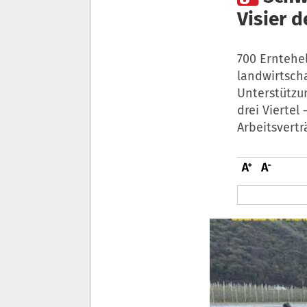
Visier d
700 Erntehel
landwirtscha
Unterstützun
drei Viertel
Arbeitsvertr