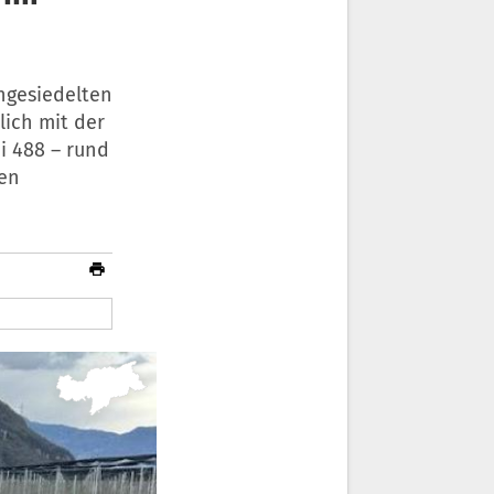
angesiedelten
lich mit der
i 488 – rund
den