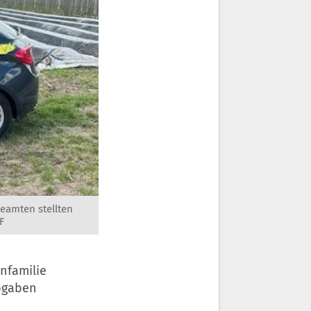
Beamten stellten
F
rnfamilie
abgaben