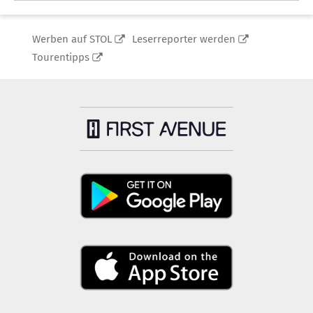
Werben auf STOL
Leserreporter werden
Tourentipps