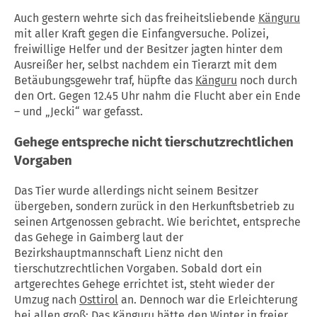
Auch gestern wehrte sich das freiheitsliebende
Känguru
mit aller Kraft gegen die Einfangversuche. Polizei,
freiwillige Helfer und der Besitzer jagten hinter dem
Ausreißer her, selbst nachdem ein Tierarzt mit dem
Betäubungsgewehr traf, hüpfte das
Känguru
noch durch
den Ort. Gegen 12.45 Uhr nahm die Flucht aber ein Ende
– und „Jecki“ war gefasst.
Gehege entspreche nicht tierschutzrechtlichen
Vorgaben
Das Tier wurde allerdings nicht seinem Besitzer
übergeben, sondern zurück in den Herkunftsbetrieb zu
seinen Artgenossen gebracht. Wie berichtet, entspreche
das Gehege in Gaimberg laut der
Bezirkshauptmannschaft Lienz nicht den
tierschutzrechtlichen Vorgaben. Sobald dort ein
artgerechtes Gehege errichtet ist, steht wieder der
Umzug nach
Osttirol
an. Dennoch war die Erleichterung
bei allen groß: Das
Känguru
hätte den Winter in freier