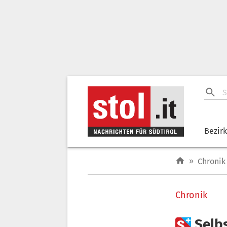
Bezir
»
Chronik
Chronik

Selb