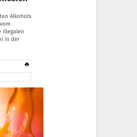
ten Alkohols
 vom
 illegalen
i in der