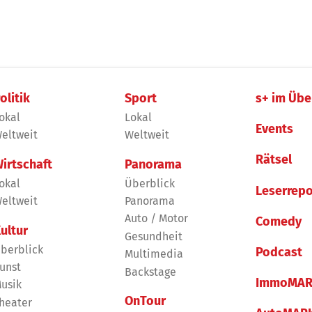
olitik
Sport
s+ im Übe
okal
Lokal
Events
eltweit
Weltweit
Rätsel
irtschaft
Panorama
okal
Überblick
Leserrepo
eltweit
Panorama
Auto / Motor
Comedy
ultur
Gesundheit
berblick
Podcast
Multimedia
unst
Backstage
ImmoMAR
usik
OnTour
heater