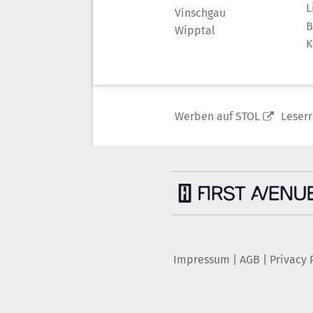
L
Vinschgau
B
Wipptal
K
Werben auf STOL
Leser
Impressum
|
AGB
|
Privacy 