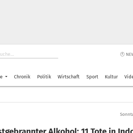
🕙 NE
ke
Chronik
Politik
Wirtschaft
Sport
Kultur
Vid
Sonnta
stgebrannter Alkohol: 11 Tote in In