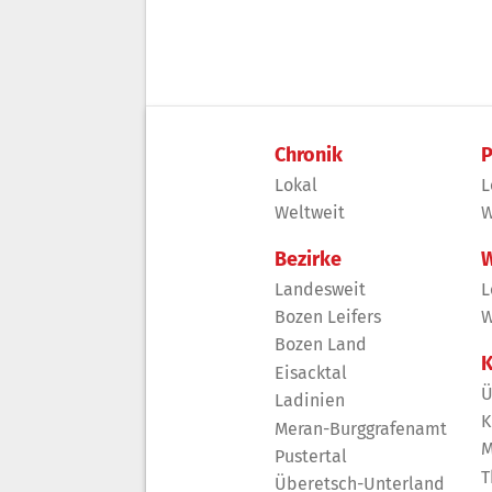
Chronik
P
Lokal
L
Weltweit
W
Bezirke
W
Landesweit
L
Bozen Leifers
W
Bozen Land
K
Eisacktal
Ü
Ladinien
K
Meran-Burggrafenamt
M
Pustertal
T
Überetsch-Unterland