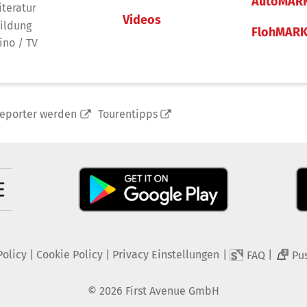
AutoMAR
iteratur
Videos
ildung
FlohMAR
ino / TV
reporter werden
Tourentipps
Policy
|
Cookie Policy
|
Privacy Einstellungen
|
|
FAQ
Pu
2
©
2026
First Avenue GmbH