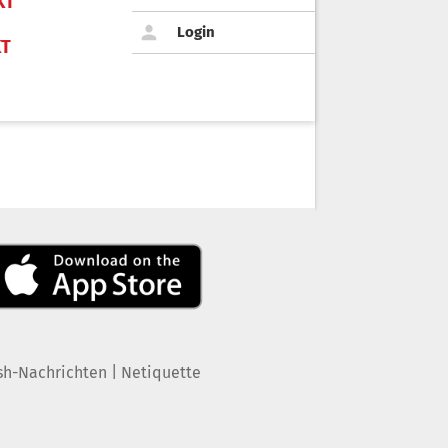
KT
Login
KT
|
sh-Nachrichten
Netiquette