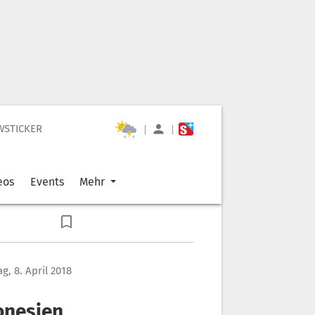
WSTICKER
|
|
eos
Events
Mehr
g, 8. April 2018
donesien