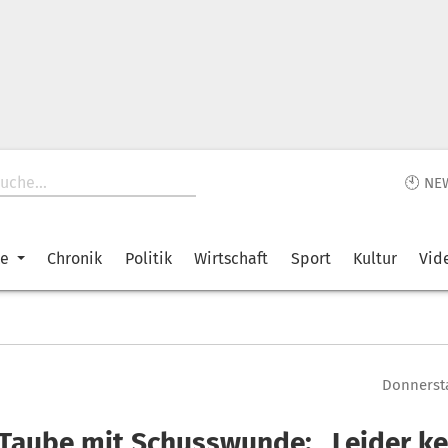
🕙 NE
ke
Chronik
Politik
Wirtschaft
Sport
Kultur
Vid
Donnersta
 Taube mit Schusswunde: „Leider ke