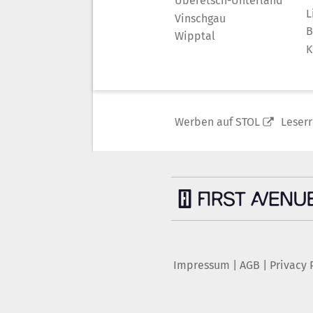
Überetsch-Unterland
L
Vinschgau
B
Wipptal
K
Werben auf STOL
Leser
Impressum
|
AGB
|
Privacy 