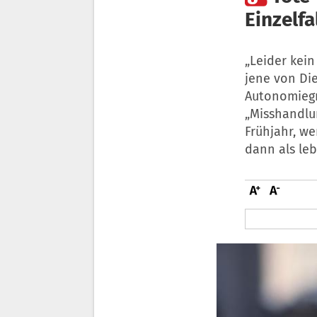
Einzelfa
„Leider kein
jene von Di
Autonomiegru
„Misshandlu
Frühjahr, we
dann als le