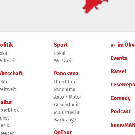
olitik
Sport
s+ im Übe
okal
Lokal
Events
eltweit
Weltweit
Rätsel
irtschaft
Panorama
okal
Überblick
Leserrepo
eltweit
Panorama
Auto / Motor
Comedy
ultur
Gesundheit
berblick
Podcast
Multimedia
unst
Backstage
ImmoMAR
usik
OnTour
heater