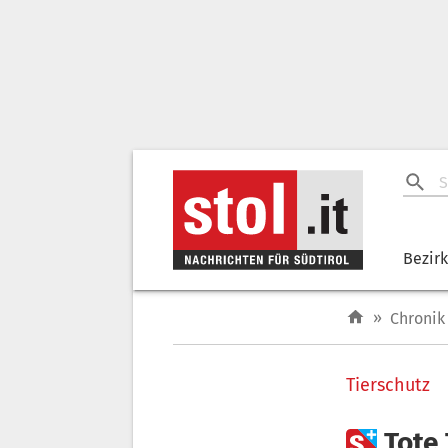
Bezir
»
Chronik
Tierschutz

Tote