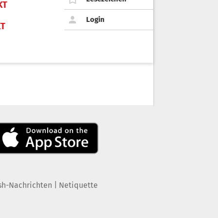
KT
Login
KT
|
sh-Nachrichten
Netiquette