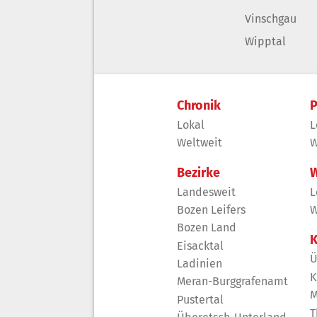
Vinschgau
Wipptal
Chronik
P
Lokal
L
Weltweit
W
Bezirke
W
Landesweit
L
Bozen Leifers
W
Bozen Land
K
Eisacktal
Ü
Ladinien
K
Meran-Burggrafenamt
M
Pustertal
T