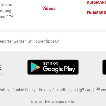
AutoMAR
iteratur
Videos
ildung
FlohMAR
ino / TV
reporter werden
Tourentipps
Policy
|
Cookie Policy
|
Privacy Einstellungen
|
|
FAQ
Pu
2
©
2026
First Avenue GmbH