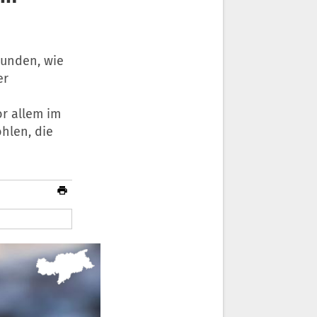
wunden, wie
er
or allem im
hlen, die