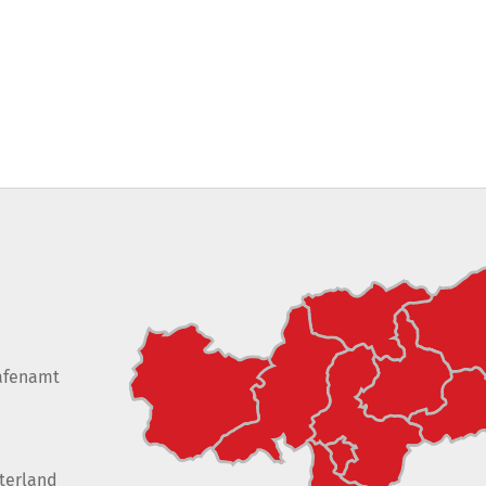
afenamt
terland