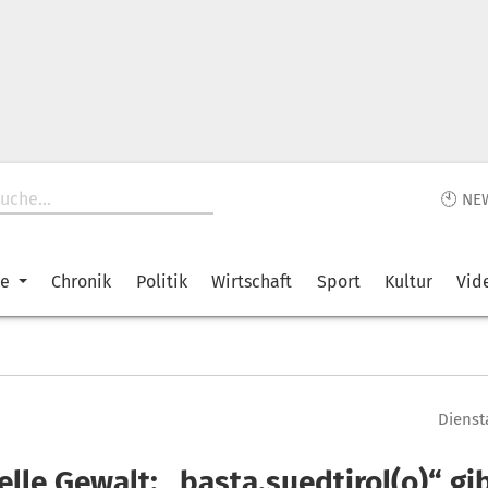
🕙 NE
ke
Chronik
Politik
Wirtschaft
Sport
Kultur
Vid
Diensta
lle Gewalt: „basta.suedtirol(o)“ gi