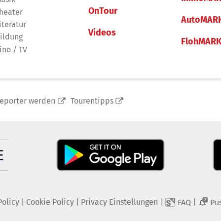
OnTour
heater
AutoMAR
iteratur
Videos
ildung
FlohMAR
ino / TV
reporter werden
Tourentipps
Policy
|
Cookie Policy
|
Privacy Einstellungen
|
|
FAQ
Pu
2