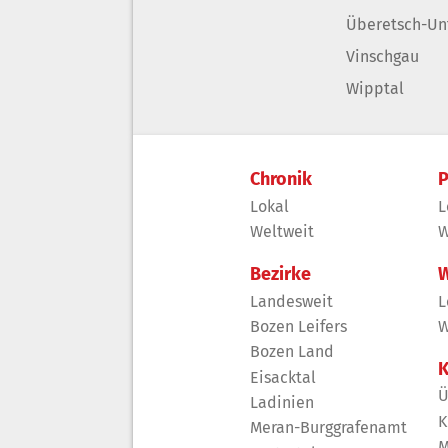
Überetsch-Un
Vinschgau
Wipptal
Chronik
P
Lokal
L
Weltweit
W
Bezirke
W
Landesweit
L
Bozen Leifers
W
Bozen Land
K
Eisacktal
Ü
Ladinien
K
Meran-Burggrafenamt
M