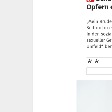
Opfern 
„Mein Bruder
Südtirol in 
In den sozia
sexueller G
Umfeld“, be