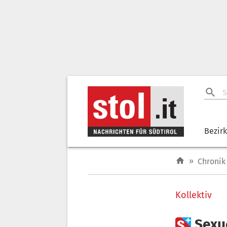
Bezir
»
Chronik
Kollektiv

Sexue