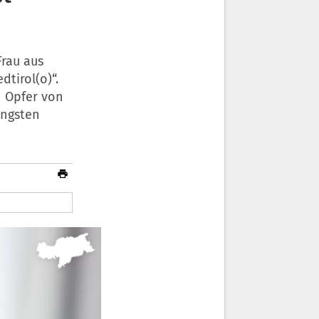
Frau aus
tirol(o)“.
n Opfer von
engsten