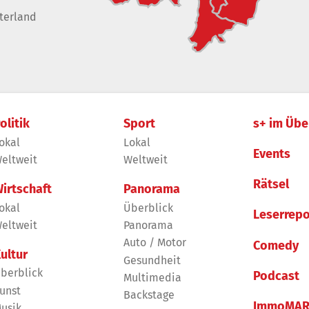
terland
olitik
Sport
s+ im Übe
okal
Lokal
Events
eltweit
Weltweit
Rätsel
irtschaft
Panorama
okal
Überblick
Leserrepo
eltweit
Panorama
Auto / Motor
Comedy
ultur
Gesundheit
berblick
Podcast
Multimedia
unst
Backstage
ImmoMAR
usik