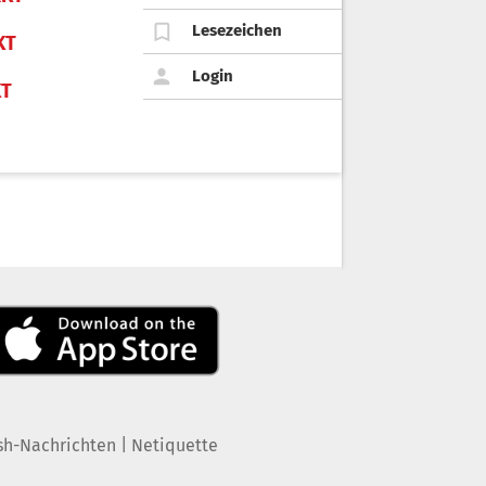
Lesezeichen
KT
Login
KT
|
sh-Nachrichten
Netiquette