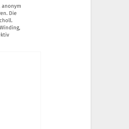
n, anonym
en. Die
choll.
Winding,
ktiv