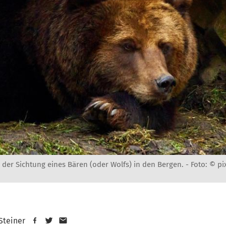
der Sichtung eines Bären (oder Wolfs) in den Bergen. -
Foto: © pi
 Steiner