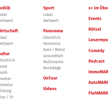
olitik
Sport
s+ im Übe
okal
Lokal
Events
eltweit
Weltweit
Rätsel
irtschaft
Panorama
okal
Überblick
Leserrepo
eltweit
Panorama
Auto / Motor
Comedy
ultur
Gesundheit
berblick
Podcast
Multimedia
unst
Backstage
ImmoMAR
usik
OnTour
heater
AutoMAR
iteratur
Videos
ildung
FlohMAR
ino / TV