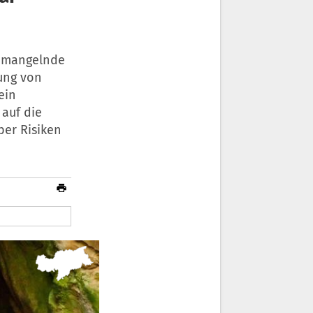
e, mangelnde
tung von
ein
 auf die
ber Risiken