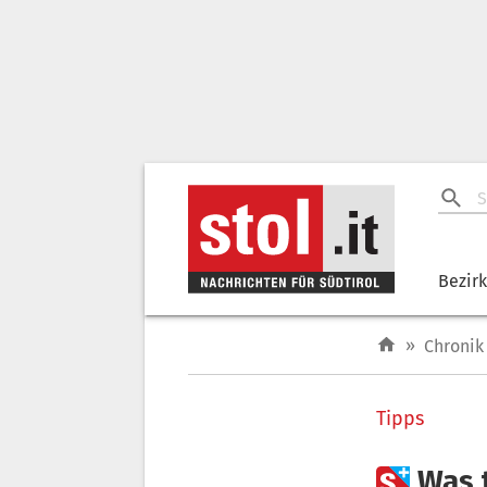
Bezir
»
Chronik
Tipps

Was 