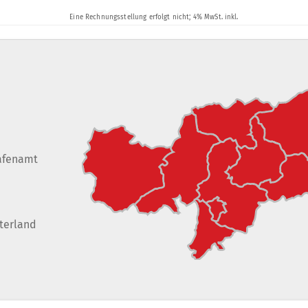
afenamt
terland