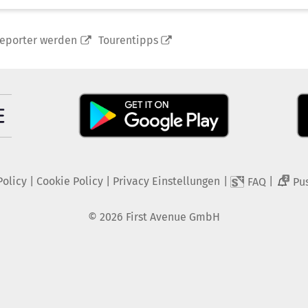
reporter werden
Tourentipps
Policy
|
Cookie Policy
|
Privacy Einstellungen
|
|
FAQ
Pu
2
©
2026
First Avenue GmbH