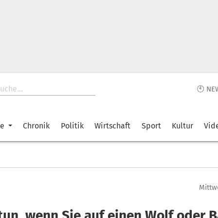
🕙 NE
ke
Chronik
Politik
Wirtschaft
Sport
Kultur
Vid
Mittwo
tun, wenn Sie auf einen Wolf oder B