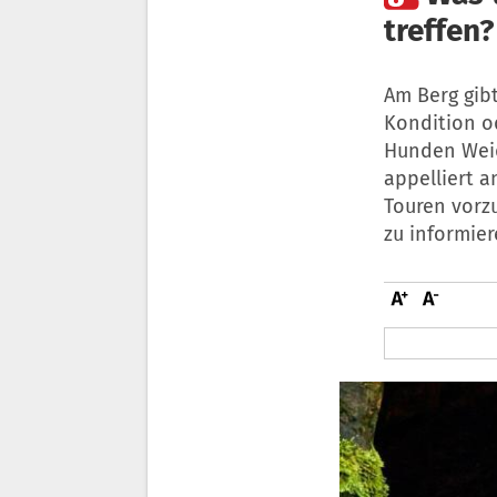
treffen?
Am Berg gibt
Kondition od
Hunden Weid
appelliert a
Touren vorz
zu informier