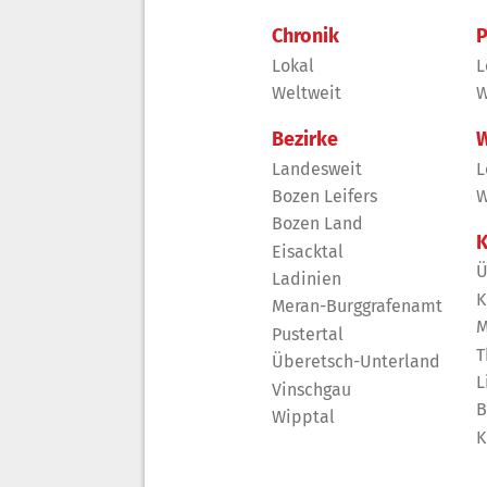
Chronik
P
Lokal
L
Weltweit
W
Bezirke
W
Landesweit
L
Bozen Leifers
W
Bozen Land
K
Eisacktal
Ü
Ladinien
K
Meran-Burggrafenamt
M
Pustertal
T
Überetsch-Unterland
L
Vinschgau
B
Wipptal
K