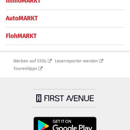
ImmoMARKT
AutoMARKT
FlohMARKT
Werben auf STOL
Leserreporter werden
Tourentipps