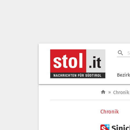
Bezir
»
Chronik
Chronik

Sinic