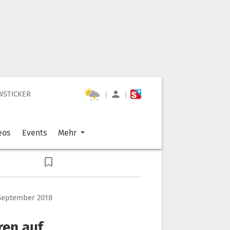
WSTICKER
|
|
eos
Events
Mehr
. September 2018
ren auf