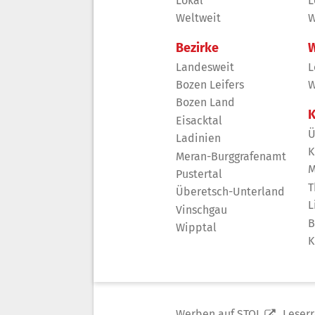
Lokal
L
Weltweit
W
Bezirke
W
Landesweit
L
Bozen Leifers
W
Bozen Land
K
Eisacktal
Ü
Ladinien
K
Meran-Burggrafenamt
M
Pustertal
T
Überetsch-Unterland
L
Vinschgau
B
Wipptal
K
Werben auf STOL
Leser