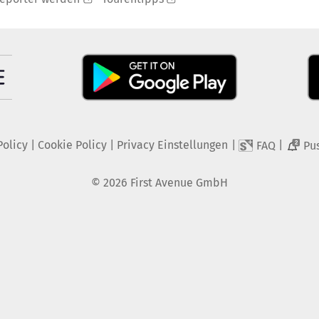
Policy
|
Cookie Policy
|
Privacy Einstellungen
|
|
FAQ
Pu
2
©
2026
First Avenue GmbH