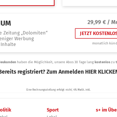
olitik
Sport
s+ im Übe