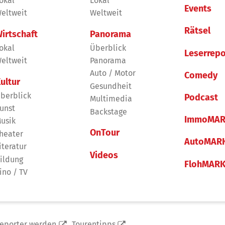
okal
Lokal
Events
eltweit
Weltweit
Rätsel
irtschaft
Panorama
okal
Überblick
Leserrepo
eltweit
Panorama
Auto / Motor
Comedy
ultur
Gesundheit
berblick
Podcast
Multimedia
unst
Backstage
ImmoMAR
usik
OnTour
heater
AutoMAR
iteratur
Videos
ildung
FlohMAR
ino / TV
reporter werden
Tourentipps