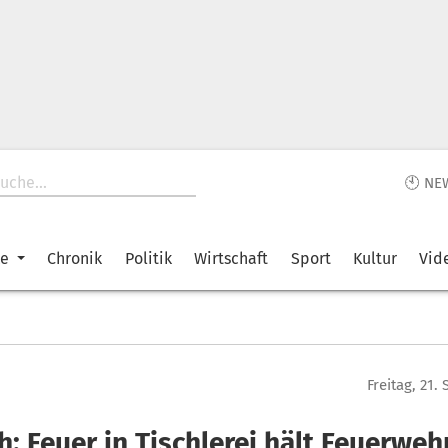
🕙 NE
ke
Chronik
Politik
Wirtschaft
Sport
Kultur
Vid
Freitag, 21
h: Feuer in Tischlerei hält Feuerweh