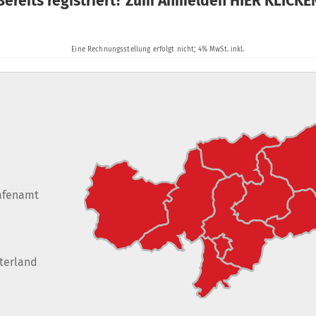
afenamt
terland