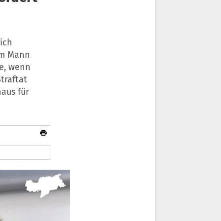
lich
em Mann
e, wenn
traftat
aus für