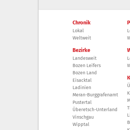
Chronik
P
Lokal
L
Weltweit
W
Bezirke
W
Landesweit
L
Bozen Leifers
W
Bozen Land
K
Eisacktal
Ü
Ladinien
K
Meran-Burggrafenamt
M
Pustertal
T
Überetsch-Unterland
L
Vinschgau
B
Wipptal
K