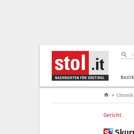
Bezir
»
Chronik
Gericht

Skurr