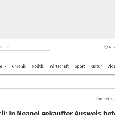
🕙 NE
ke
Chronik
Politik
Wirtschaft
Sport
Kultur
Vid
Donnerstag
il: In Neapel gekaufter Ausweis bef