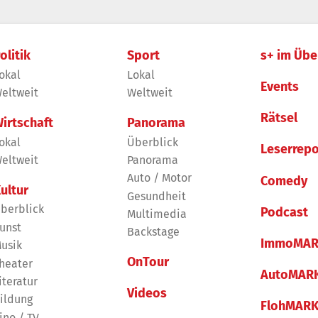
olitik
Sport
s+ im Übe
okal
Lokal
Events
eltweit
Weltweit
Rätsel
irtschaft
Panorama
okal
Überblick
Leserrepo
eltweit
Panorama
Auto / Motor
Comedy
ultur
Gesundheit
berblick
Podcast
Multimedia
unst
Backstage
ImmoMAR
usik
OnTour
heater
AutoMAR
iteratur
Videos
ildung
FlohMAR
ino / TV