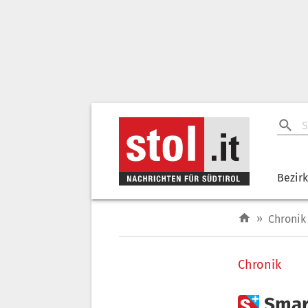
Bezir
»
Chronik
Chronik

Smar