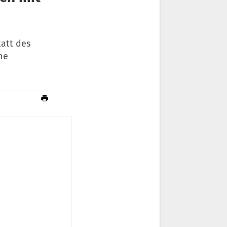
att des
ne