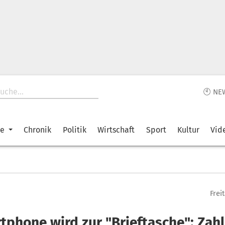
🕙 NE
ke
Chronik
Politik
Wirtschaft
Sport
Kultur
Vid
Frei
tphone wird zur "Brieftasche": Zah