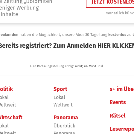
olitik
Sport
s+ im Übe
okal
Lokal
Events
eltweit
Weltweit
Rätsel
irtschaft
Panorama
okal
Überblick
Leserrepo
eltweit
Panorama