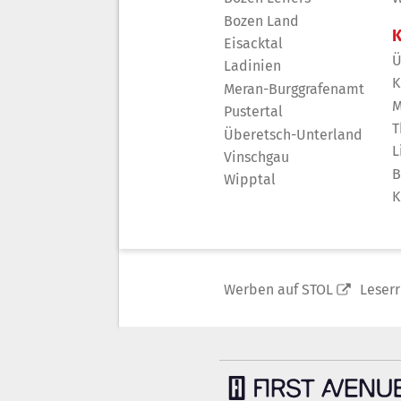
Bozen Land
K
Eisacktal
Ü
Ladinien
K
Meran-Burggrafenamt
M
Pustertal
T
Überetsch-Unterland
L
Vinschgau
B
Wipptal
K
Werben auf STOL
Leser