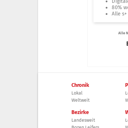
Chronik
P
Lokal
L
Weltweit
W
Bezirke
W
Landesweit
L
Bozen Leifers
W