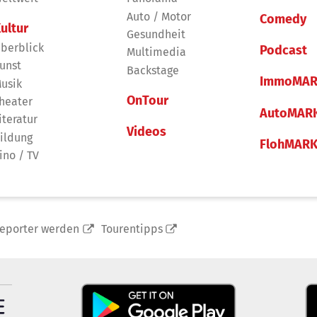
Auto / Motor
Comedy
ultur
Gesundheit
berblick
Podcast
Multimedia
unst
Backstage
ImmoMAR
usik
OnTour
heater
AutoMAR
iteratur
Videos
ildung
FlohMAR
ino / TV
reporter werden
Tourentipps