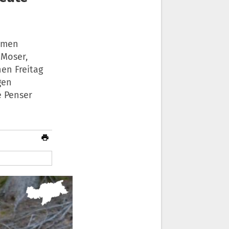
ommen
 Moser,
en Freitag
gen
e Penser