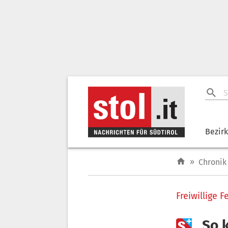
Bezir
»
Chronik
Freiwillige 

„So 