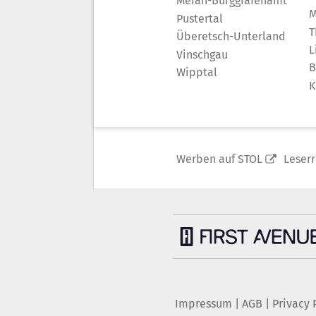
Meran-Burggrafenamt
M
Pustertal
T
Überetsch-Unterland
L
Vinschgau
B
Wipptal
K
Werben auf STOL
Leser
Impressum
|
AGB
|
Privacy 