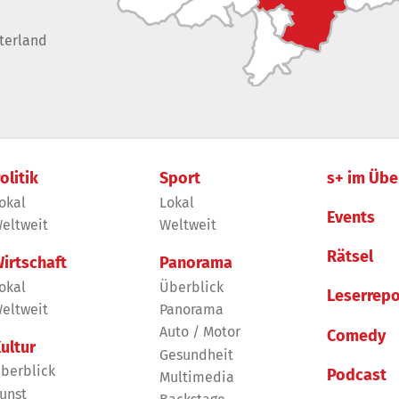
terland
olitik
Sport
s+ im Übe
okal
Lokal
Events
eltweit
Weltweit
Rätsel
irtschaft
Panorama
okal
Überblick
Leserrepo
eltweit
Panorama
Auto / Motor
Comedy
ultur
Gesundheit
berblick
Podcast
Multimedia
unst