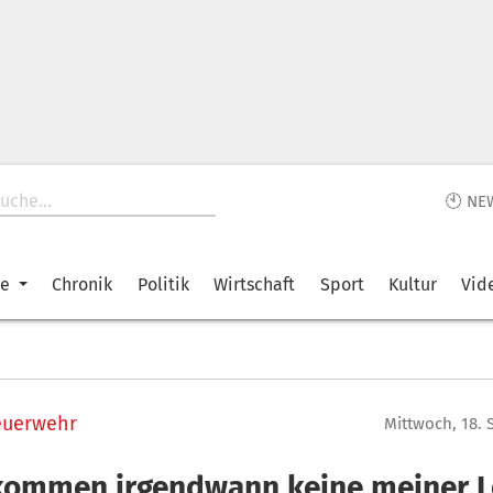
🕙 NE
ke
Chronik
Politik
Wirtschaft
Sport
Kultur
Vid
Feuerwehr
Mittwoch, 18.
kommen irgendwann keine meiner L