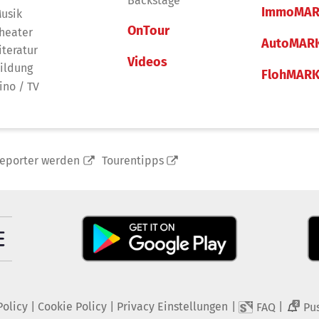
Backstage
ImmoMAR
usik
OnTour
heater
AutoMAR
iteratur
Videos
ildung
FlohMAR
ino / TV
reporter werden
Tourentipps
Policy
|
Cookie Policy
|
Privacy Einstellungen
|
|
FAQ
Pu
2