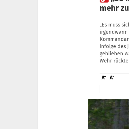
mehr zu
„Es muss si
irgendwann 
Kommandant 
infolge des
geblieben w
Wehr rückte