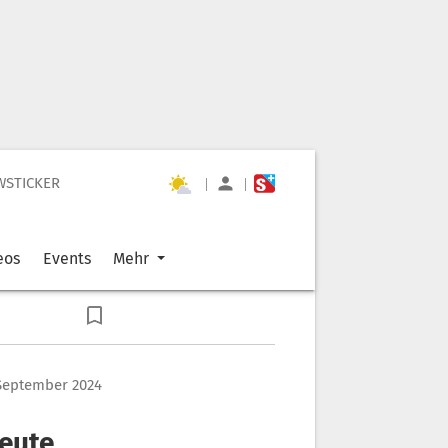
WSTICKER
|
|
eos
Events
Mehr
 September 2024
eute