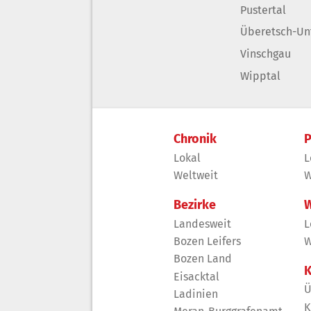
Pustertal
Überetsch-Un
Vinschgau
Wipptal
Chronik
P
Lokal
L
Weltweit
W
Bezirke
W
Landesweit
L
Bozen Leifers
W
Bozen Land
K
Eisacktal
Ü
Ladinien
K