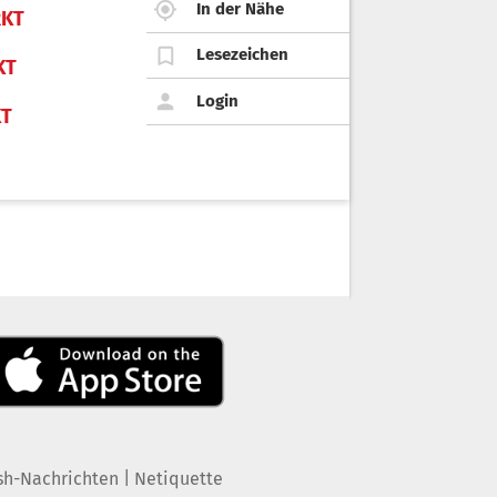
In der Nähe
KT
Lesezeichen
KT
Login
KT
|
sh-Nachrichten
Netiquette