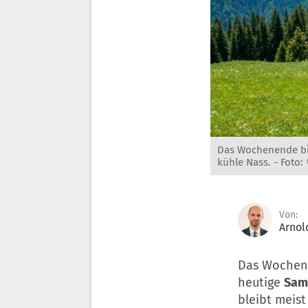
Das Wochenende bi
kühle Nass. -
Foto:
Von:
Arnol
Das Wochene
heutige
Sam
bleibt meist