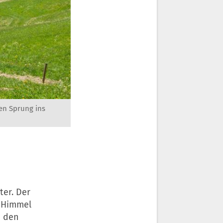
en Sprung ins
er. Der
r Himmel
n den