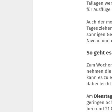
Tallagen we
für Ausflüg
Auch der m
Tages ziehen
sonnigen Ge
Niveau und 
So geht e
Zum Wochens
nehmen die W
kann es zu 
dabei leicht
Am
Diensta
geringen Sc
bei rund 21 