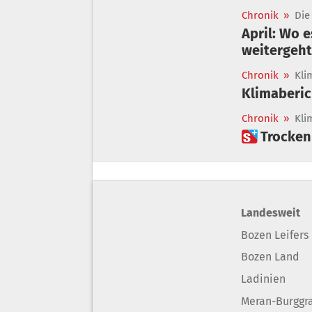
Chronik
»
Die
April: Wo 
weitergeht
Chronik
»
Kli
Klimaberic
Chronik
»
Kli
 Trocke
Landesweit
Bozen Leifers
Bozen Land
Ladinien
Meran-Burggr