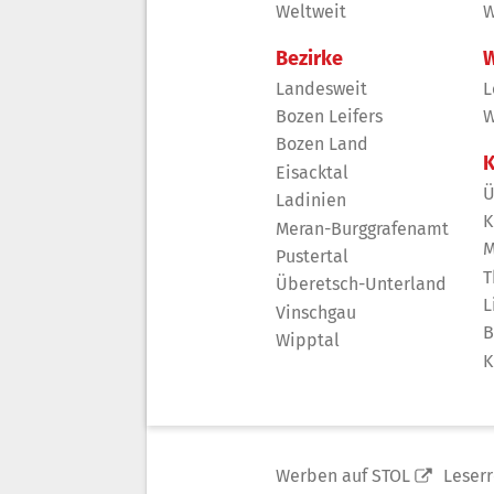
Weltweit
W
Bezirke
W
Landesweit
L
Bozen Leifers
W
Bozen Land
K
Eisacktal
Ü
Ladinien
K
Meran-Burggrafenamt
M
Pustertal
T
Überetsch-Unterland
L
Vinschgau
B
Wipptal
K
Werben auf STOL
Leser