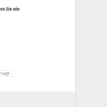
en Sie wie
rsage