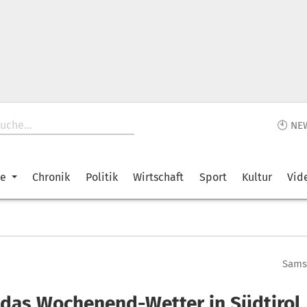
🕙 NE
ke
Chronik
Politik
Wirtschaft
Sport
Kultur
Vid
Samst
 das Wochenend-Wetter in Südtirol