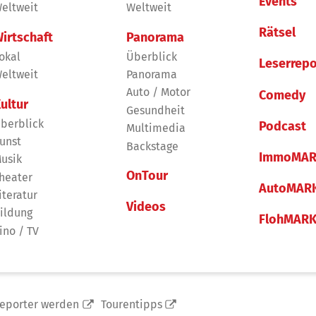
Events
eltweit
Weltweit
Rätsel
irtschaft
Panorama
okal
Überblick
Leserrepo
eltweit
Panorama
Auto / Motor
Comedy
ultur
Gesundheit
berblick
Podcast
Multimedia
unst
Backstage
ImmoMAR
usik
OnTour
heater
AutoMAR
iteratur
Videos
ildung
FlohMAR
ino / TV
reporter werden
Tourentipps