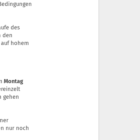
 Bedingungen
aufe des
n den
n auf hohem
Am
Montag
reinzelt
n gehen
iner
en nur noch