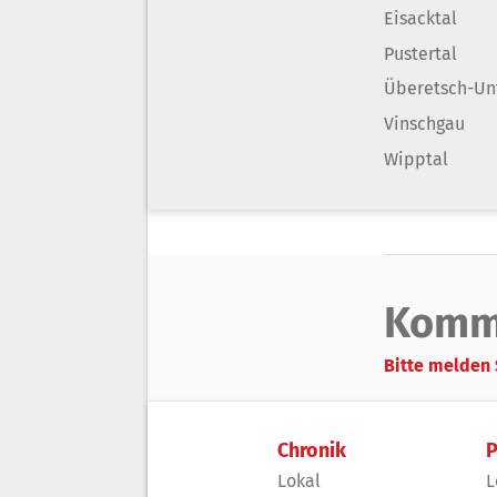
Eisacktal
Pustertal
Überetsch-Un
Vinschgau
Wipptal
Komm
Bitte melden 
Chronik
P
Lokal
L