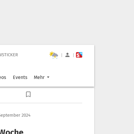
WSTICKER
|
|
eos
Events
Mehr
September 2024
r Woche