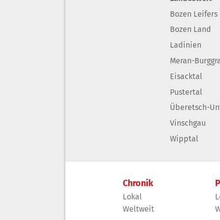
Bozen Leifers
Bozen Land
Ladinien
Meran-Burggr
Eisacktal
Pustertal
Überetsch-Un
Vinschgau
Wipptal
Chronik
P
Lokal
L
Weltweit
W