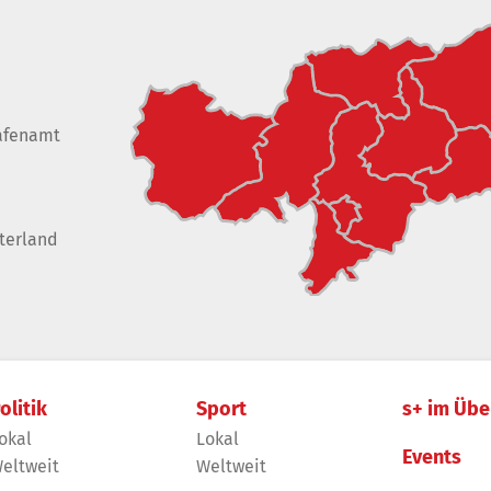
afenamt
terland
olitik
Sport
s+ im Übe
okal
Lokal
Events
eltweit
Weltweit