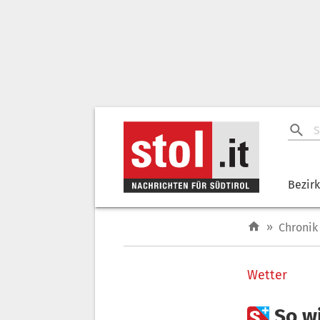
Bezir
»
Chronik
Wetter

So w