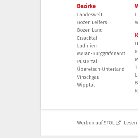
Bezirke
W
Landesweit
L
Bozen Leifers
W
Bozen Land
K
Eisacktal
Ü
Ladinien
K
Meran-Burggrafenamt
M
Pustertal
T
Überetsch-Unterland
L
Vinschgau
B
Wipptal
K
Werben auf STOL
Leser