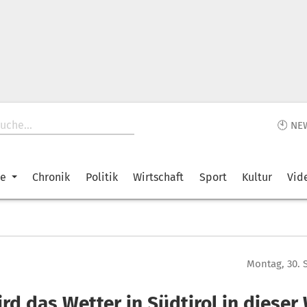
🕙 NE
ke
Chronik
Politik
Wirtschaft
Sport
Kultur
Vid
Montag, 30. 
ird das Wetter in Südtirol in diese