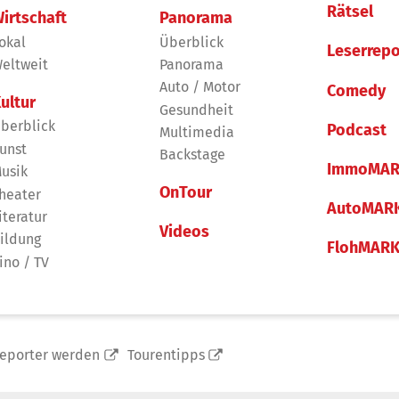
Rätsel
irtschaft
Panorama
okal
Überblick
Leserrepo
eltweit
Panorama
Auto / Motor
Comedy
ultur
Gesundheit
berblick
Podcast
Multimedia
unst
Backstage
ImmoMAR
usik
OnTour
heater
AutoMAR
iteratur
Videos
ildung
FlohMAR
ino / TV
reporter werden
Tourentipps