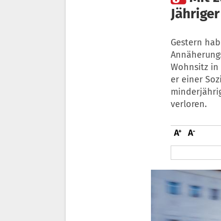
Jähriger
Gestern hab
Annäherungs
Wohnsitz in T
er einer Soz
minderjähri
verloren.