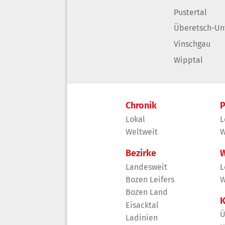
Pustertal
Überetsch-Un
Vinschgau
Wipptal
Chronik
P
Lokal
L
Weltweit
W
Bezirke
W
Landesweit
L
Bozen Leifers
W
Bozen Land
K
Eisacktal
Ü
Ladinien