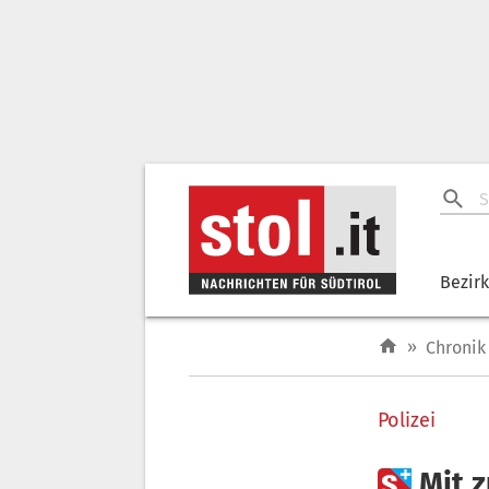
Bezir
»
Chronik
Polizei

Mit 