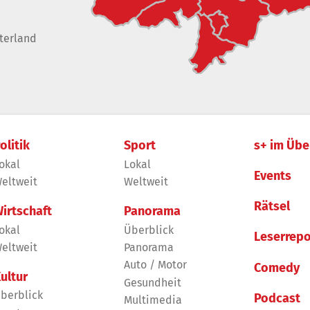
terland
olitik
Sport
s+ im Übe
okal
Lokal
Events
eltweit
Weltweit
Rätsel
irtschaft
Panorama
okal
Überblick
Leserrepo
eltweit
Panorama
Auto / Motor
Comedy
ultur
Gesundheit
berblick
Podcast
Multimedia