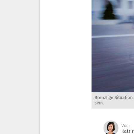
Brenzlige Situatio
sein.
Von:
Katri