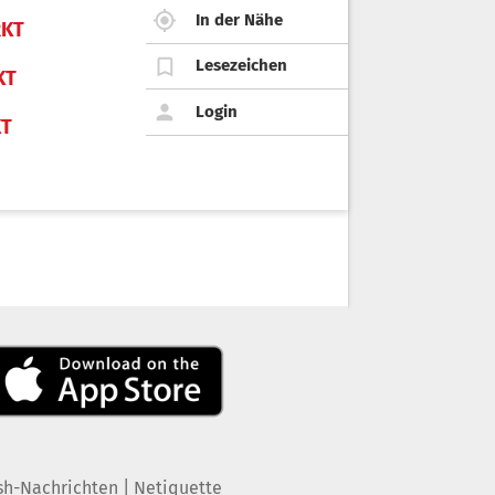
In der Nähe
KT
Lesezeichen
KT
Login
KT
|
sh-Nachrichten
Netiquette