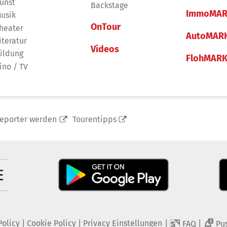
unst
Backstage
ImmoMAR
usik
OnTour
heater
AutoMAR
iteratur
Videos
ildung
FlohMAR
ino / TV
reporter werden
Tourentipps
Policy
|
Cookie Policy
|
Privacy Einstellungen
|
|
FAQ
Pu
2