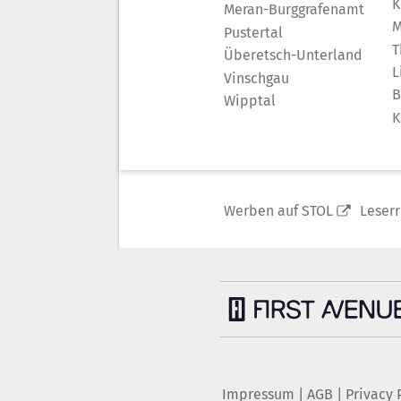
K
Meran-Burggrafenamt
M
Pustertal
T
Überetsch-Unterland
L
Vinschgau
B
Wipptal
K
Werben auf STOL
Leser
Impressum
|
AGB
|
Privacy 