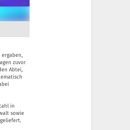
n ergaben,
Tagen zuvor
den Abtei,
tematisch
abei
ahl in
walt sowie
eliefert.