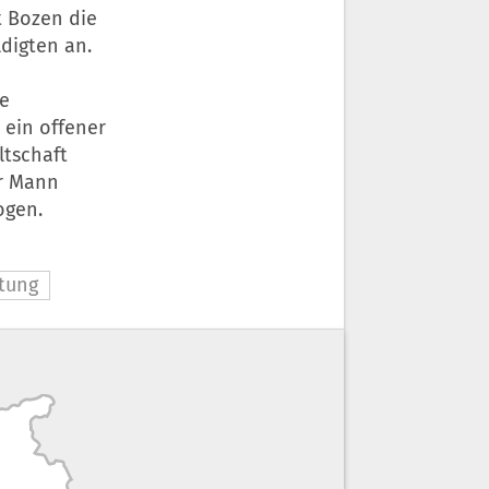
t Bozen die
digten an.
he
 ein offener
ltschaft
er Mann
ogen.
tung