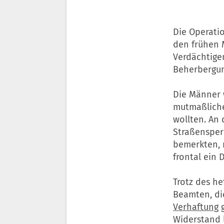
Die Operati
den frühen 
Verdächtige
Beherbergun
Die Männer 
mutmaßliche
wollten. An 
Straßensperr
bemerkten, 
frontal ein 
Trotz des h
Beamten, di
Verhaftung
g
Widerstand 