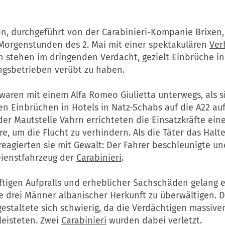
on, durchgeführt von der Carabinieri-Kompanie Brixen,
Morgenstunden des 2. Mai mit einer spektakulären
Ver
n stehen im dringenden Verdacht, gezielt Einbrüche i
gsbetrieben verübt zu haben.
waren mit einem Alfa Romeo Giulietta unterwegs, als s
n Einbrüchen in Hotels in Natz-Schabs auf die A22 au
der Mautstelle Vahrn errichteten die Einsatzkräfte ein
e, um die Flucht zu verhindern. Als die Täter das Halte
reagierten sie mit Gewalt: Der Fahrer beschleunigte u
Dienstfahrzeug der
Carabinieri
.
eftigen Aufpralls und erheblicher Sachschäden gelang 
e drei Männer albanischer Herkunft zu überwältigen. D
estaltete sich schwierig, da die Verdächtigen massive
leisteten. Zwei
Carabinieri
wurden dabei verletzt.