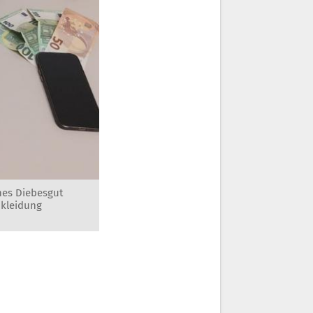
hes Diebesgut
nkleidung