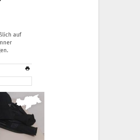
lich auf
änner
gen.