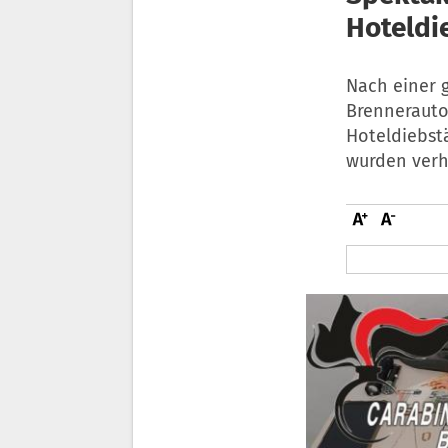
Hoteldi
Nach einer 
Brennerauto
Hoteldiebstä
wurden verha