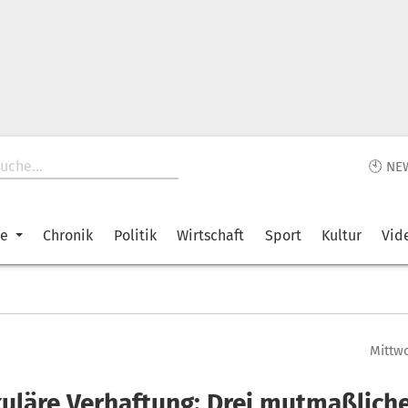
🕙 NE
ke
Chronik
Politik
Wirtschaft
Sport
Kultur
Vid
Mittwo
uläre Verhaftung: Drei mutmaßlich