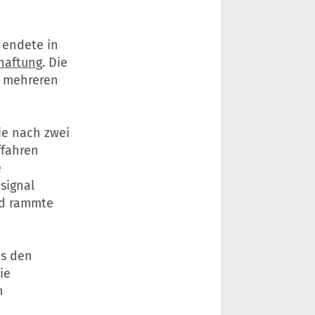
 endete in
haftung
. Die
n mehreren
ie nach zwei
ffahren
e
signal
nd rammte
es den
ie
n