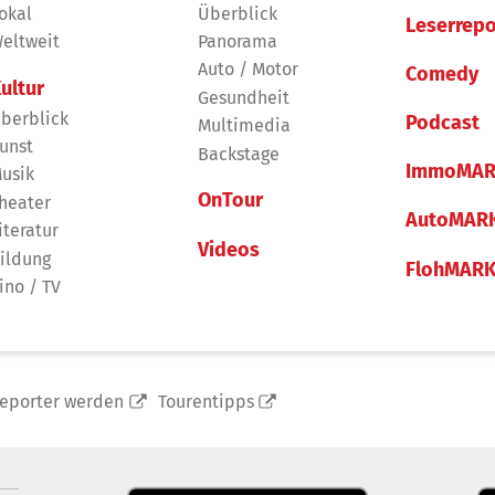
okal
Überblick
Leserrepo
eltweit
Panorama
Auto / Motor
Comedy
ultur
Gesundheit
berblick
Podcast
Multimedia
unst
Backstage
ImmoMAR
usik
OnTour
heater
AutoMAR
iteratur
Videos
ildung
FlohMAR
ino / TV
reporter werden
Tourentipps