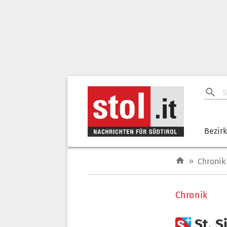
Bezir
»
Chronik
Chronik

St. 