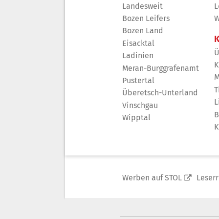
Landesweit
L
Bozen Leifers
W
Bozen Land
K
Eisacktal
Ü
Ladinien
K
Meran-Burggrafenamt
M
Pustertal
T
Überetsch-Unterland
L
Vinschgau
B
Wipptal
K
Werben auf STOL
Leser