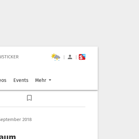
WSTICKER
|
|
eos
Events
Mehr
September 2018
raum