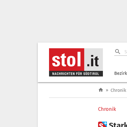
Bezir
»
Chronik
Chronik

Star