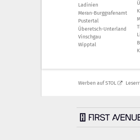
Ü
Ladinien
K
Meran-Burggrafenamt
M
Pustertal
T
Überetsch-Unterland
L
Vinschgau
B
Wipptal
K
Werben auf STOL
Leser