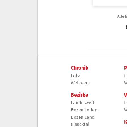
Chronik
P
Lokal
L
Weltweit
W
Bezirke
W
Landesweit
L
Bozen Leifers
W
Bozen Land
K
Eisacktal