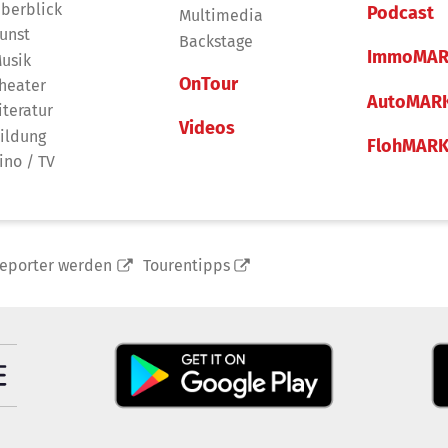
berblick
Podcast
Multimedia
unst
Backstage
ImmoMAR
usik
OnTour
heater
AutoMAR
iteratur
Videos
ildung
FlohMAR
ino / TV
reporter werden
Tourentipps