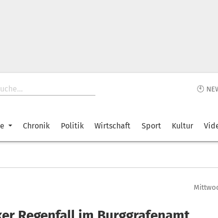
🕙 NE
ke
Chronik
Politik
Wirtschaft
Sport
Kultur
Vid
Mittwoc
ker Regenfall im Burggrafenamt