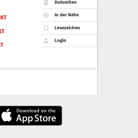
Dolomiten
In der Nähe
KT
Lesezeichen
KT
Login
KT