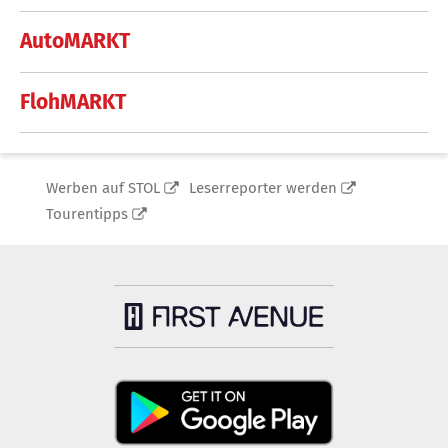
AutoMARKT
FlohMARKT
Werben auf STOL
Leserreporter werden
Tourentipps