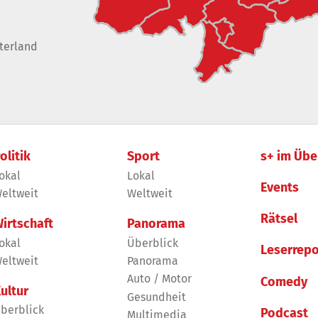
terland
olitik
Sport
s+ im Übe
okal
Lokal
Events
eltweit
Weltweit
Rätsel
irtschaft
Panorama
okal
Überblick
Leserrepo
eltweit
Panorama
Auto / Motor
Comedy
ultur
Gesundheit
berblick
Podcast
Multimedia