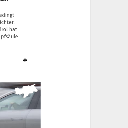
edingt
ichter,
irol hat
apfsäule