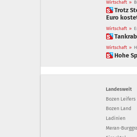
Wirtschaft
»
B
 Trotz Steuersenkung: Warum Diesel in Südtirol schon wieder über 2
Euro koste
Wirtschaft
»
E
 Tankra
Wirtschaft
»
H
 Hohe S
Landesweit
Bozen Leifers
Bozen Land
Ladinien
Meran-Burggr