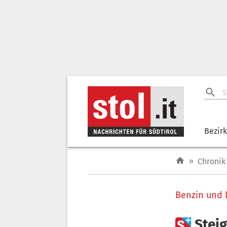
Bezir
»
Chronik
Benzin und 

Steig