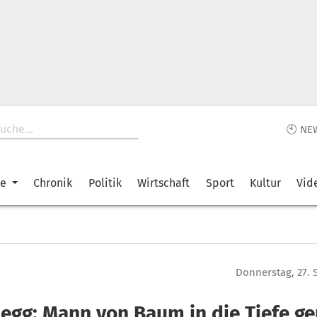
🕙 NE
ke
Chronik
Politik
Wirtschaft
Sport
Kultur
Vid
Donnerstag, 27.
negg: Mann von Baum in die Tiefe ge