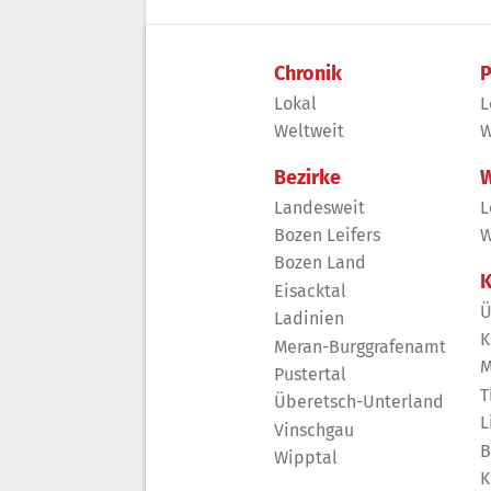
Chronik
P
Lokal
L
Weltweit
W
Bezirke
W
Landesweit
L
Bozen Leifers
W
Bozen Land
K
Eisacktal
Ü
Ladinien
K
Meran-Burggrafenamt
M
Pustertal
T
Überetsch-Unterland
L
Vinschgau
B
Wipptal
K