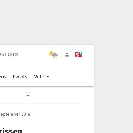
WSTICKER
|
|
eos
Events
Mehr
 September 2018
rissen