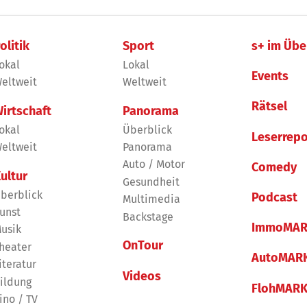
olitik
Sport
s+ im Übe
okal
Lokal
Events
eltweit
Weltweit
Rätsel
irtschaft
Panorama
okal
Überblick
Leserrepo
eltweit
Panorama
Auto / Motor
Comedy
ultur
Gesundheit
berblick
Podcast
Multimedia
unst
Backstage
ImmoMAR
usik
OnTour
heater
AutoMAR
iteratur
Videos
ildung
FlohMAR
ino / TV