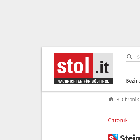
Bezir
»
Chronik
Chronik

Stei