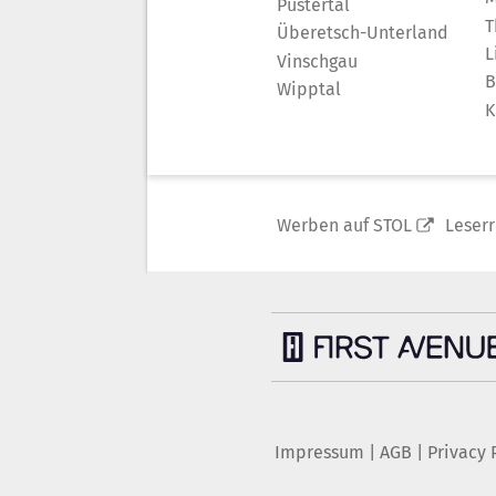
Pustertal
T
Überetsch-Unterland
L
Vinschgau
B
Wipptal
K
Werben auf STOL
Leser
Impressum
|
AGB
|
Privacy 