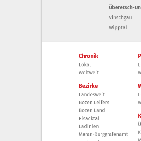
Überetsch-Un
Vinschgau
Wipptal
Chronik
P
Lokal
L
Weltweit
W
Bezirke
W
Landesweit
L
Bozen Leifers
W
Bozen Land
K
Eisacktal
Ü
Ladinien
K
Meran-Burggrafenamt
M