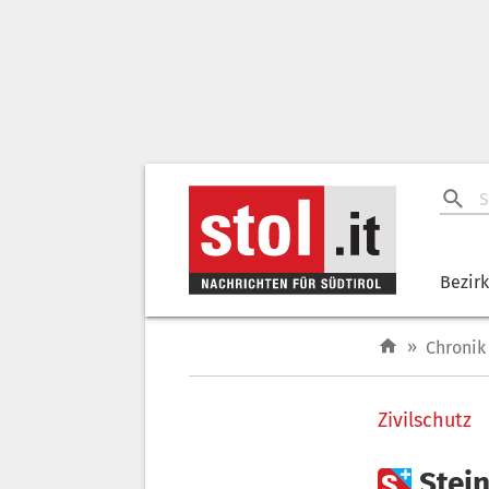
Bezir
»
Chronik
Zivilschutz

Stei