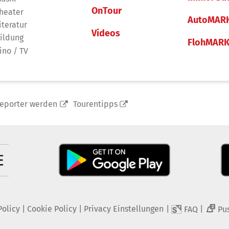
OnTour
heater
AutoMAR
iteratur
Videos
ildung
FlohMAR
ino / TV
reporter werden
Tourentipps
Policy
|
Cookie Policy
|
Privacy Einstellungen
|
|
FAQ
Pu
2