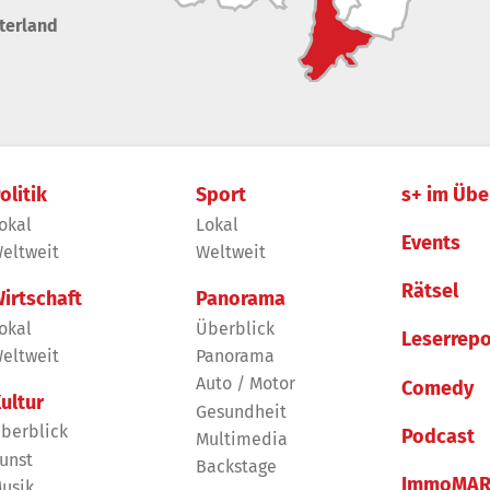
terland
olitik
Sport
s+ im Übe
okal
Lokal
Events
eltweit
Weltweit
Rätsel
irtschaft
Panorama
okal
Überblick
Leserrepo
eltweit
Panorama
Auto / Motor
Comedy
ultur
Gesundheit
berblick
Podcast
Multimedia
unst
Backstage
ImmoMAR
usik