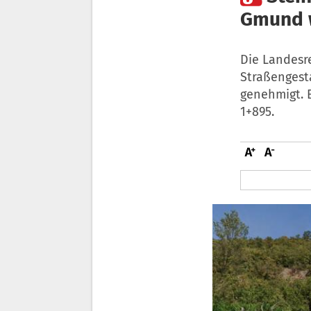
Gmund w
Die Landesr
Straßengest
genehmigt. B
1+895.