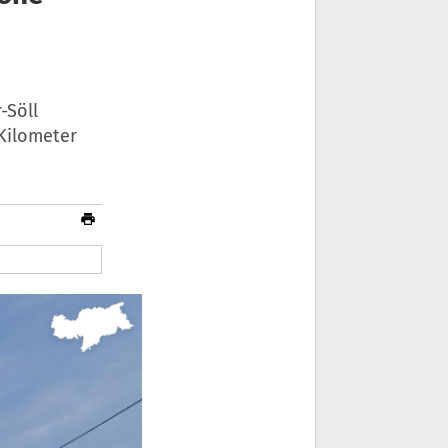
-Söll
 Kilometer