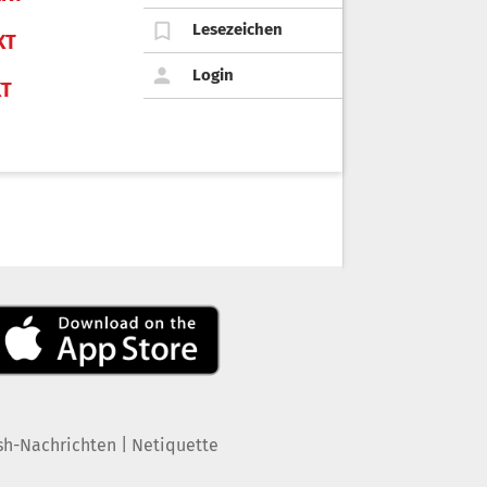
Lesezeichen
KT
Login
KT
|
sh-Nachrichten
Netiquette