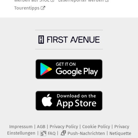
Werben auf STOL
Leserreporter werden
Tourentipps
Impressum
|
AGB
|
Privacy Policy
|
Cookie Policy
|
Privacy
Einstellungen
|
|
|
FAQ
Push-Nachrichten
Netiquette
2