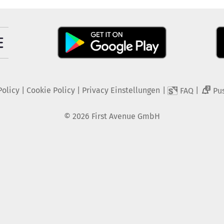
Policy
|
Cookie Policy
|
Privacy Einstellungen
|
|
FAQ
Pu
2
©
2026
First Avenue GmbH