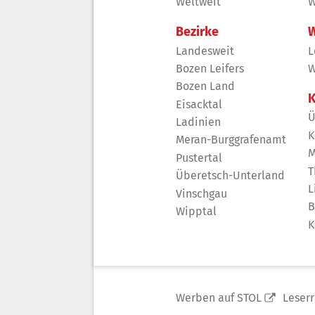
Weltweit
W
Bezirke
W
Landesweit
L
Bozen Leifers
W
Bozen Land
K
Eisacktal
Ü
Ladinien
K
Meran-Burggrafenamt
M
Pustertal
T
Überetsch-Unterland
L
Vinschgau
B
Wipptal
K
Werben auf STOL
Leser