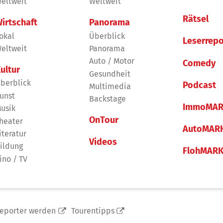
eltweit
Weltweit
Rätsel
irtschaft
Panorama
okal
Überblick
Leserrepo
eltweit
Panorama
Auto / Motor
Comedy
ultur
Gesundheit
berblick
Podcast
Multimedia
unst
Backstage
ImmoMAR
usik
OnTour
heater
AutoMAR
iteratur
Videos
ildung
FlohMAR
ino / TV
reporter werden
Tourentipps