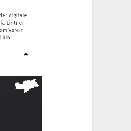
er digitale
ria Lintner
eim Verein
 hin.