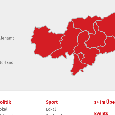
afenamt
terland
olitik
Sport
s+ im Übe
okal
Lokal
Events