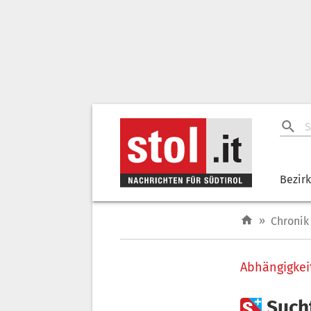
Bezir
»
Chronik
Abhängigkei

Such