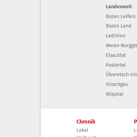
Landesweit
Bozen Leifers
Bozen Land
Ladinien
Meran-Burggr
Eisacktal
Pustertal
Überetsch-Un
Vinschgau
Wipptal
Chronik
P
Lokal
L