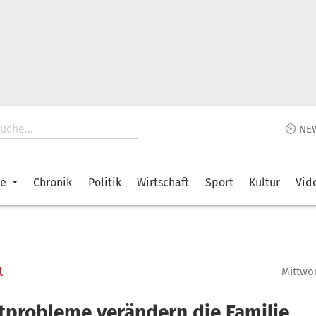
🕙 NE
ke
Chronik
Politik
Wirtschaft
Sport
Kultur
Vid
t
Mittwoc
tprobleme verändern die Familie