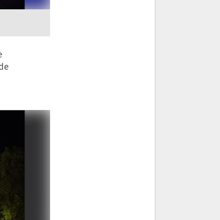
e
ide