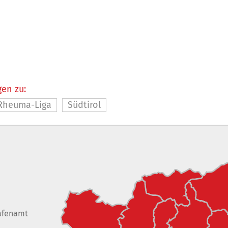
en zu:
Rheuma-Liga
Südtirol
afenamt