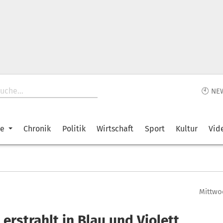
🕙 NE
ke
Chronik
Politik
Wirtschaft
Sport
Kultur
Vid
Mittwoc
 erstrahlt in Blau und Violett