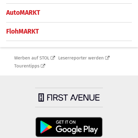
AutoMARKT
FlohMARKT
Werben auf STOL
Leserreporter werden
Tourentipps