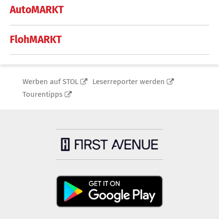
AutoMARKT
FlohMARKT
Werben auf STOL
Leserreporter werden
Tourentipps