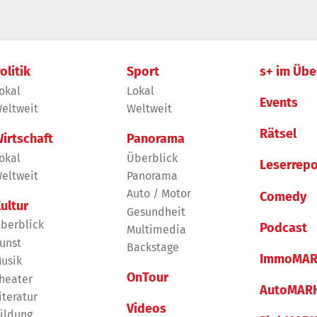
olitik
Sport
s+ im Übe
okal
Lokal
Events
eltweit
Weltweit
Rätsel
irtschaft
Panorama
okal
Überblick
Leserrepo
eltweit
Panorama
Auto / Motor
Comedy
ultur
Gesundheit
berblick
Podcast
Multimedia
unst
Backstage
ImmoMAR
usik
OnTour
heater
AutoMAR
iteratur
Videos
ildung