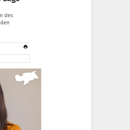
en des
t den