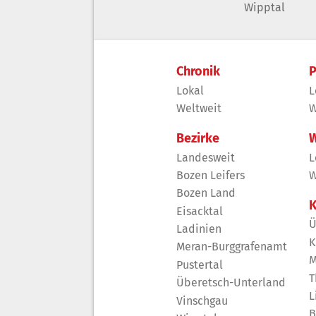
Wipptal
Chronik
P
Lokal
L
Weltweit
W
Bezirke
W
Landesweit
L
Bozen Leifers
W
Bozen Land
K
Eisacktal
Ü
Ladinien
K
Meran-Burggrafenamt
M
Pustertal
T
Überetsch-Unterland
L
Vinschgau
B