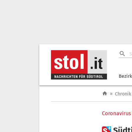
Bezir
»
Chronik
Coronavirus

Südt