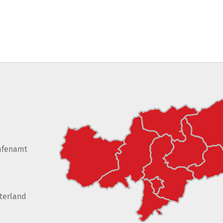
afenamt
terland