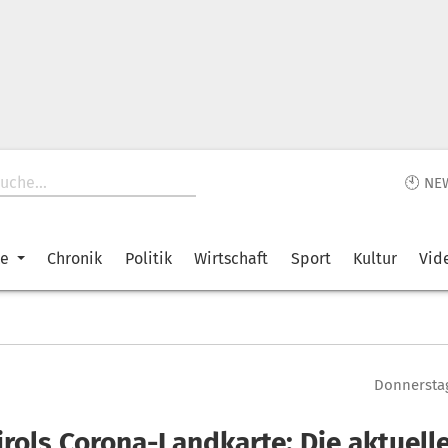
🕙 NE
ke
Chronik
Politik
Wirtschaft
Sport
Kultur
Vid
Donnerstag
irols Corona-Landkarte: Die aktuell