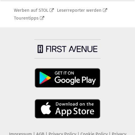
Werben auf STOL
Leserreporter werden
Tourentipps
Impressum
|
AGB
|
Privacy Policy
|
Cookie Policy
|
Privacy