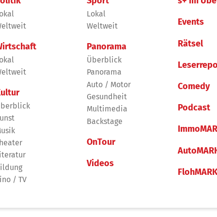
olitik
Sport
s+ im Übe
okal
Lokal
Events
eltweit
Weltweit
Rätsel
irtschaft
Panorama
okal
Überblick
Leserrepo
eltweit
Panorama
Auto / Motor
Comedy
ultur
Gesundheit
berblick
Podcast
Multimedia
unst
Backstage
ImmoMAR
usik
OnTour
heater
AutoMAR
iteratur
Videos
ildung
FlohMAR
ino / TV