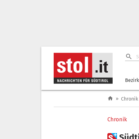
Bezir
»
Chronik
Chronik

Südti