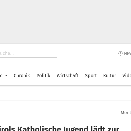
🕙 NE
ke
Chronik
Politik
Wirtschaft
Sport
Kultur
Vid
Monta
rols Katholische Jugend lädt zur