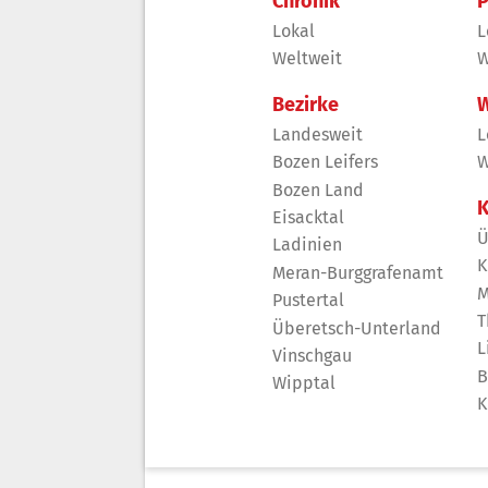
Chronik
P
Lokal
L
Weltweit
W
Bezirke
W
Landesweit
L
Bozen Leifers
W
Bozen Land
K
Eisacktal
Ü
Ladinien
K
Meran-Burggrafenamt
M
Pustertal
T
Überetsch-Unterland
L
Vinschgau
B
Wipptal
K