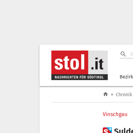
Bezir
»
Chronik
Vinschgau

Suld