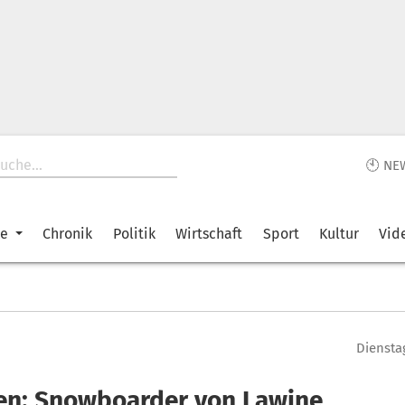
🕙 NE
ke
Chronik
Politik
Wirtschaft
Sport
Kultur
Vid
Diensta
en: Snowboarder von Lawine