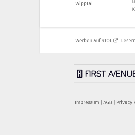
B
Wipptal
K
Werben auf STOL
Leser
Impressum
|
AGB
|
Privacy 