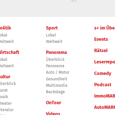
olitik
Sport
s+ im Übe
okal
Lokal
Events
eltweit
Weltweit
Rätsel
irtschaft
Panorama
okal
Überblick
Leserrepo
eltweit
Panorama
Auto / Motor
Comedy
ultur
Gesundheit
berblick
Podcast
Multimedia
unst
Backstage
ImmoMAR
usik
OnTour
heater
AutoMAR
iteratur
Videos