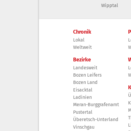
Wipptal
Chronik
P
Lokal
L
Weltweit
W
Bezirke
W
Landesweit
L
Bozen Leifers
W
Bozen Land
K
Eisacktal
Ü
Ladinien
K
Meran-Burggrafenamt
M
Pustertal
T
Überetsch-Unterland
L
Vinschgau