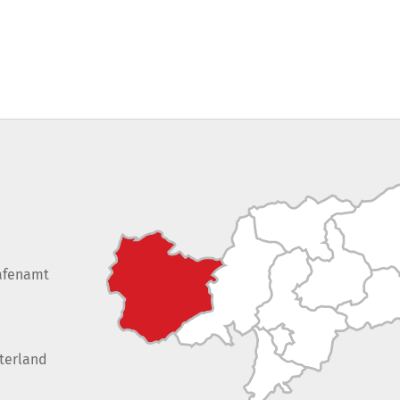
afenamt
terland