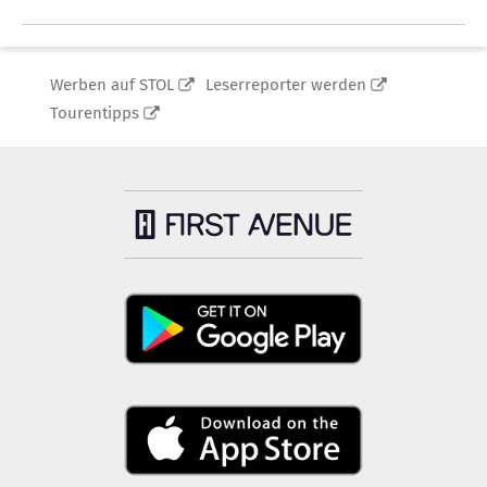
Werben auf STOL
Leserreporter werden
Tourentipps