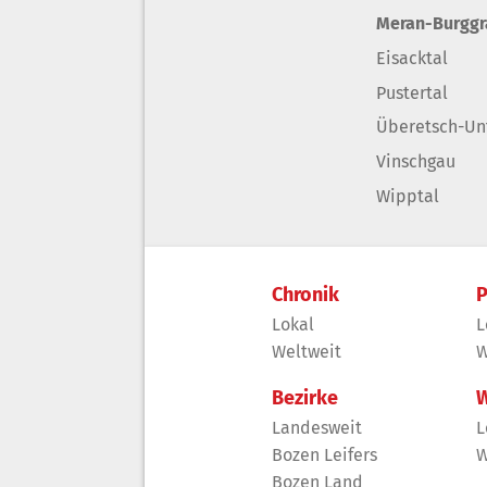
Meran-Burgg
Eisacktal
Pustertal
Überetsch-Un
Vinschgau
Wipptal
Chronik
P
Lokal
L
Weltweit
W
Bezirke
W
Landesweit
L
Bozen Leifers
W
Bozen Land