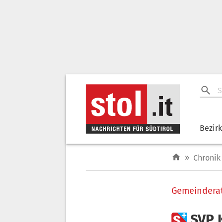
Bezir
»
Chronik
Gemeindera

SVP 