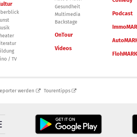
ultur
Gesundheit
berblick
Podcast
Multimedia
unst
Backstage
ImmoMAR
usik
OnTour
heater
AutoMAR
iteratur
Videos
ildung
FlohMAR
ino / TV
reporter werden
Tourentipps