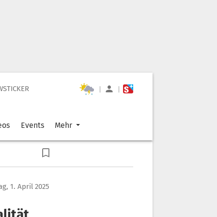
WSTICKER
|
|
eos
Events
Mehr
g, 1. April 2025
lität