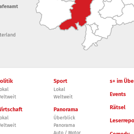
rafenamt
terland
olitik
Sport
s+ im Übe
okal
Lokal
Events
eltweit
Weltweit
Rätsel
irtschaft
Panorama
okal
Überblick
Leserrepo
eltweit
Panorama
Auto / Motor
Comedy