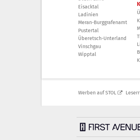
K
Eisacktal
Ü
Ladinien
K
Meran-Burggrafenamt
M
Pustertal
T
Überetsch-Unterland
L
Vinschgau
B
Wipptal
K
Werben auf STOL
Leser