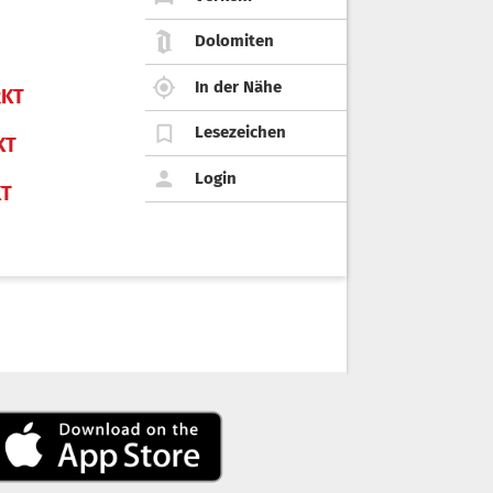
Dolomiten
In der Nähe
KT
Lesezeichen
KT
Login
KT