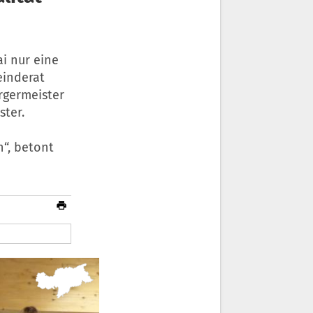
i nur eine
einderat
rgermeister
ster.
“, betont