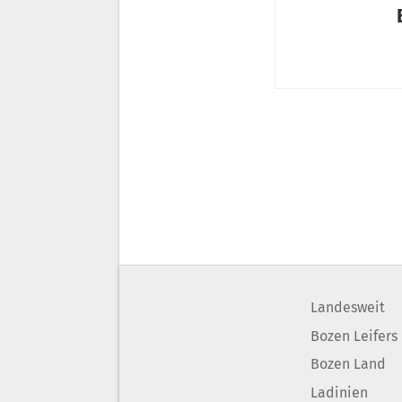
Landesweit
Bozen Leifers
Bozen Land
Ladinien