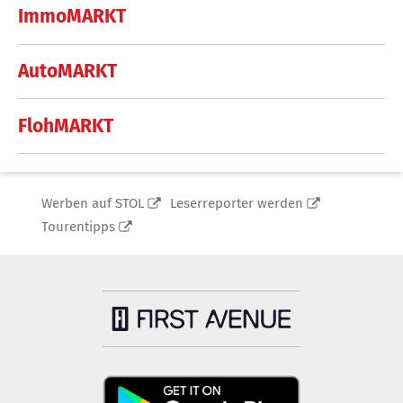
ImmoMARKT
AutoMARKT
FlohMARKT
Werben auf STOL
Leserreporter werden
Tourentipps