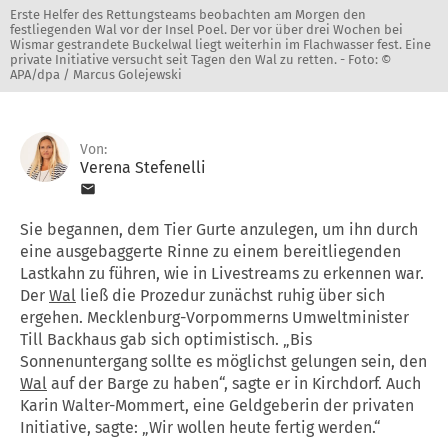
Erste Helfer des Rettungsteams beobachten am Morgen den
festliegenden Wal vor der Insel Poel. Der vor über drei Wochen bei
Wismar gestrandete Buckelwal liegt weiterhin im Flachwasser fest. Eine
private Initiative versucht seit Tagen den Wal zu retten. -
Foto: ©
APA/dpa / Marcus Golejewski
Von:
Verena Stefenelli
Sie begannen, dem Tier Gurte anzulegen, um ihn durch
eine ausgebaggerte Rinne zu einem bereitliegenden
Lastkahn zu führen, wie in Livestreams zu erkennen war.
Der
Wal
ließ die Prozedur zunächst ruhig über sich
ergehen. Mecklenburg-Vorpommerns Umweltminister
Till Backhaus gab sich optimistisch. „Bis
Sonnenuntergang sollte es möglichst gelungen sein, den
Wal
auf der Barge zu haben“, sagte er in Kirchdorf. Auch
Karin Walter-Mommert, eine Geldgeberin der privaten
Initiative, sagte: „Wir wollen heute fertig werden.“