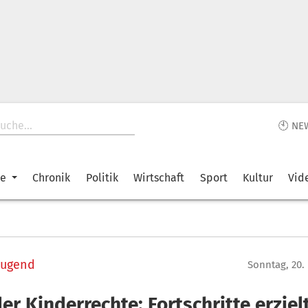
🕙 NE
ke
Chronik
Politik
Wirtschaft
Sport
Kultur
Vid
Jugend
Sonntag, 20.
er Kinderrechte: Fortschritte erziel