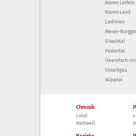
Bozen Leifers
Bozen Land
Ladinien
Meran-Burggr
Eisacktal
Pustertal
Überetsch-Un
Vinschgau
Wipptal
Chronik
P
Lokal
L
Weltweit
W
Bezirke
W