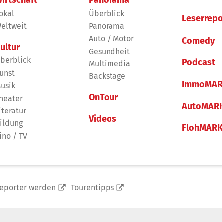
okal
Überblick
Leserrepo
eltweit
Panorama
Auto / Motor
Comedy
ultur
Gesundheit
berblick
Podcast
Multimedia
unst
Backstage
ImmoMAR
usik
OnTour
heater
AutoMAR
iteratur
Videos
ildung
FlohMAR
ino / TV
reporter werden
Tourentipps