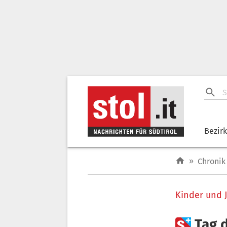
Bezir
»
Chronik
Kinder und 

Tag d