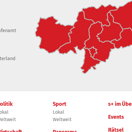
afenamt
terland
olitik
Sport
s+ im Übe
okal
Lokal
Events
eltweit
Weltweit
Rätsel
irtschaft
Panorama