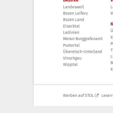
Landesweit
L
Bozen Leifers
W
Bozen Land
K
Eisacktal
Ü
Ladinien
K
Meran-Burggrafenamt
M
Pustertal
T
Überetsch-Unterland
L
Vinschgau
B
Wipptal
K
Werben auf STOL
Leser