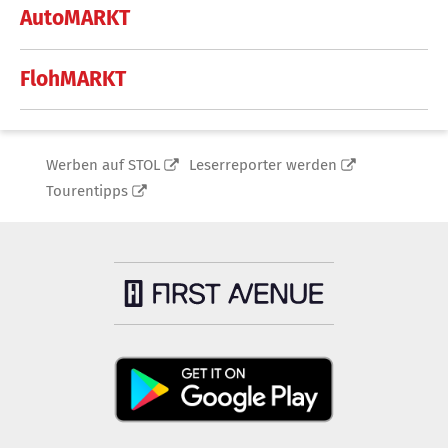
AutoMARKT
FlohMARKT
Werben auf STOL
Leserreporter werden
Tourentipps