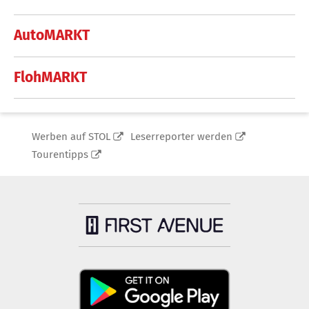
AutoMARKT
FlohMARKT
Werben auf STOL
Leserreporter werden
Tourentipps