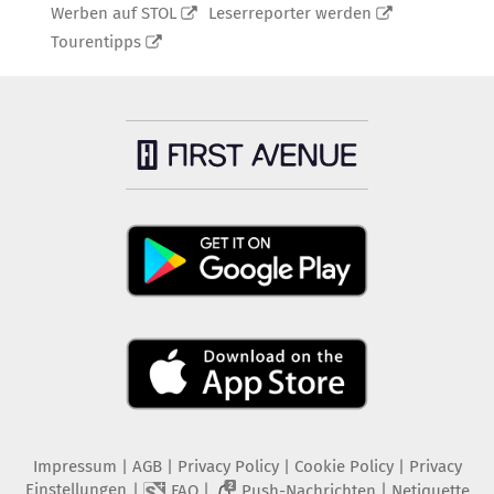
Werben auf STOL
Leserreporter werden
Tourentipps
Impressum
|
AGB
|
Privacy Policy
|
Cookie Policy
|
Privacy
Einstellungen
|
|
|
FAQ
Push-Nachrichten
Netiquette
2