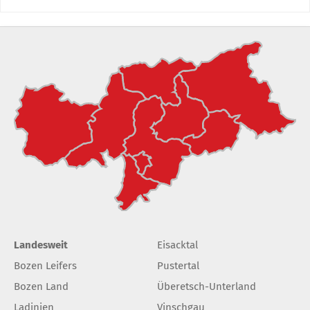
Landesweit
Eisacktal
Bozen Leifers
Pustertal
Bozen Land
Überetsch-Unterland
Ladinien
Vinschgau