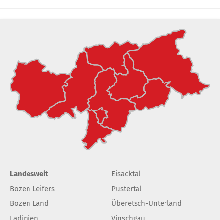
Landesweit
Eisacktal
Bozen Leifers
Pustertal
Bozen Land
Überetsch-Unterland
Ladinien
Vinschgau