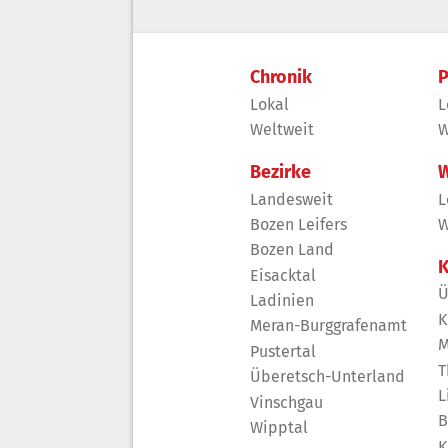
Chronik
P
Lokal
L
Weltweit
W
Bezirke
W
Landesweit
L
Bozen Leifers
W
Bozen Land
K
Eisacktal
Ü
Ladinien
K
Meran-Burggrafenamt
M
Pustertal
T
Überetsch-Unterland
L
Vinschgau
B
Wipptal
K