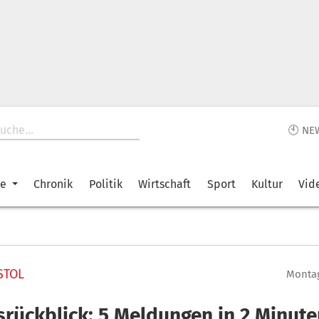
🕙 NE
ke
Chronik
Politik
Wirtschaft
Sport
Kultur
Vid
STOL
Montag
srückblick: 5 Meldungen in 2 Minute