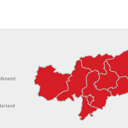
afenamt
terland