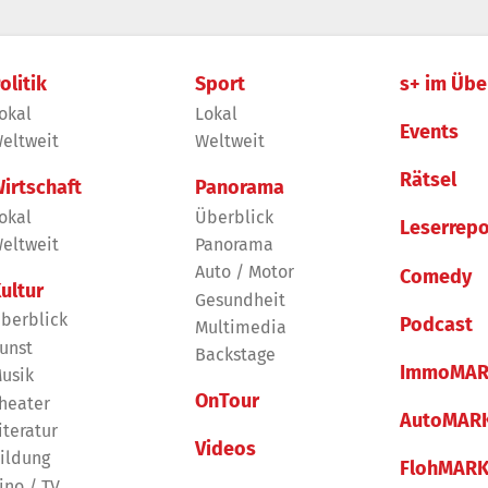
olitik
Sport
s+ im Übe
okal
Lokal
Events
eltweit
Weltweit
Rätsel
irtschaft
Panorama
okal
Überblick
Leserrepo
eltweit
Panorama
Auto / Motor
Comedy
ultur
Gesundheit
berblick
Podcast
Multimedia
unst
Backstage
ImmoMAR
usik
OnTour
heater
AutoMAR
iteratur
Videos
ildung
FlohMAR
ino / TV