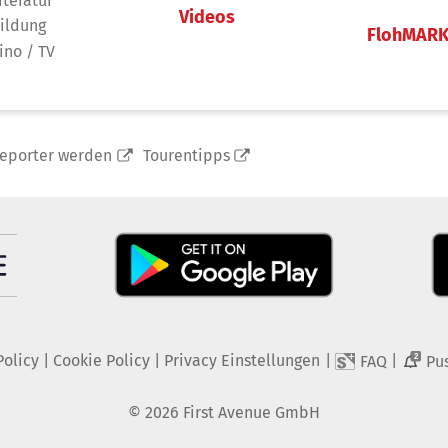
iteratur
Videos
ildung
FlohMAR
ino / TV
reporter werden
Tourentipps
Policy
|
Cookie Policy
|
Privacy Einstellungen
|
|
FAQ
Pu
2
©
2026
First Avenue GmbH