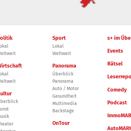
olitik
Sport
s+ im Übe
okal
Lokal
Events
eltweit
Weltweit
Rätsel
irtschaft
Panorama
okal
Überblick
Leserrepo
eltweit
Panorama
Auto / Motor
Comedy
ultur
Gesundheit
berblick
Podcast
Multimedia
unst
Backstage
ImmoMAR
usik
OnTour
heater
AutoMAR