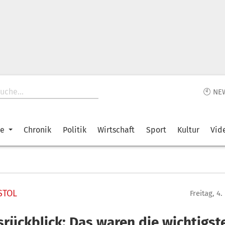
🕙 NE
ke
Chronik
Politik
Wirtschaft
Sport
Kultur
Vid
STOL
Freitag, 4
srückblick: Das waren die wichtigst