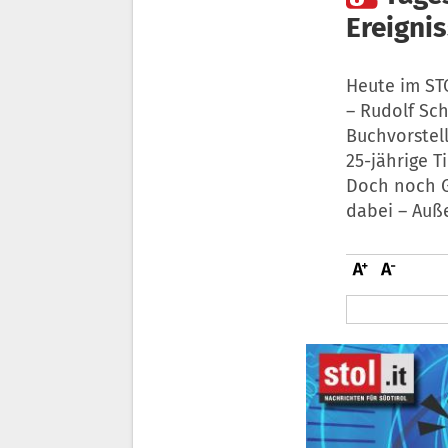
Ereigni
Heute im STO
– Rudolf Sc
Buchvorstell
25-jährige T
Doch noch Ge
dabei – Auß