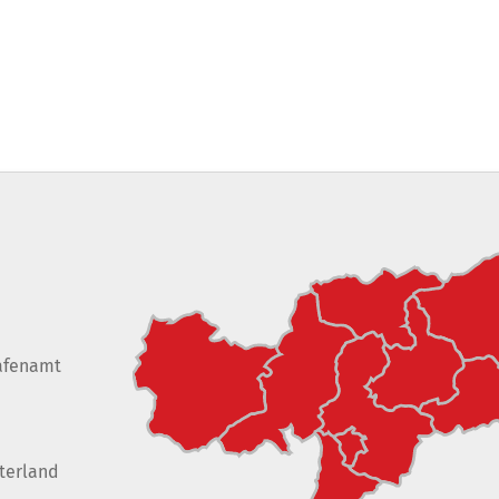
afenamt
terland