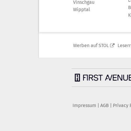
L
Vinschgau
B
Wipptal
K
Werben auf STOL
Leser
Impressum
|
AGB
|
Privacy 