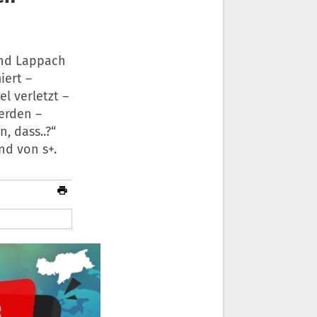
und Lappach
iert –
l verletzt –
werden –
, dass..?“
nd von s+.