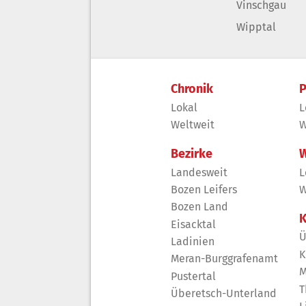
Vinschgau
Wipptal
Chronik
P
Lokal
L
Weltweit
W
Bezirke
W
Landesweit
L
Bozen Leifers
W
Bozen Land
K
Eisacktal
Ü
Ladinien
K
Meran-Burggrafenamt
M
Pustertal
T
Überetsch-Unterland