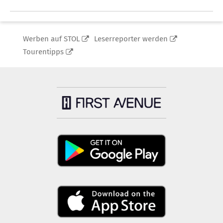
Werben auf STOL
Leserreporter werden
Tourentipps