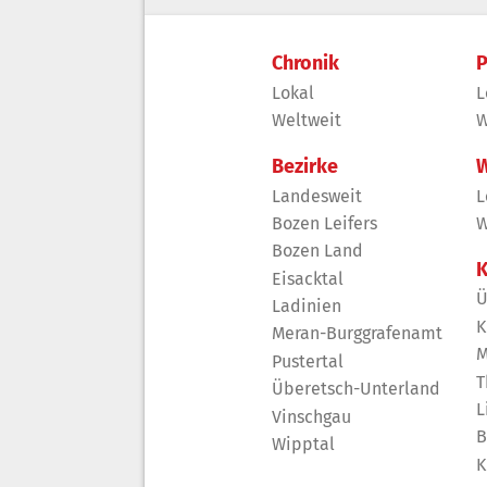
Chronik
P
Lokal
L
Weltweit
W
Bezirke
W
Landesweit
L
Bozen Leifers
W
Bozen Land
K
Eisacktal
Ü
Ladinien
K
Meran-Burggrafenamt
M
Pustertal
T
Überetsch-Unterland
L
Vinschgau
B
Wipptal
K