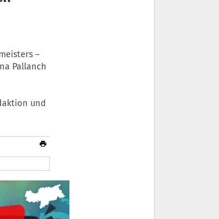
meisters –
ina Pallanch
edaktion und