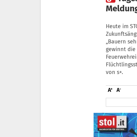
Meldung
Heute im STO
Zukunftsäng
„Bauern sehr
gewinnt die
Feuerwehrei
Flüchtlingss
von s+.