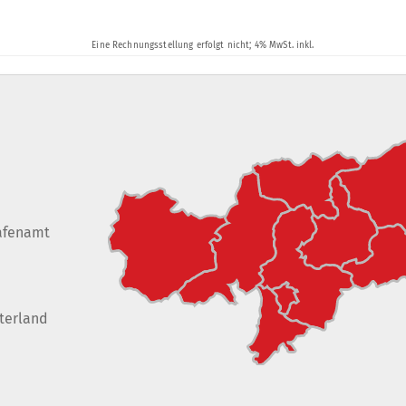
afenamt
terland