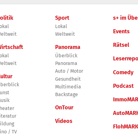
olitik
Sport
s+ im Übe
okal
Lokal
Events
eltweit
Weltweit
Rätsel
irtschaft
Panorama
okal
Überblick
Leserrepo
eltweit
Panorama
Auto / Motor
Comedy
ultur
Gesundheit
berblick
Podcast
Multimedia
unst
Backstage
ImmoMAR
usik
OnTour
heater
AutoMAR
iteratur
Videos
ildung
FlohMAR
ino / TV