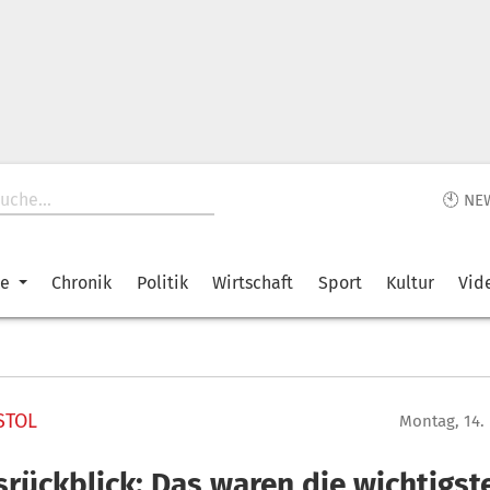
🕙 NE
ke
Chronik
Politik
Wirtschaft
Sport
Kultur
Vid
STOL
Montag, 14.
srückblick: Das waren die wichtigst