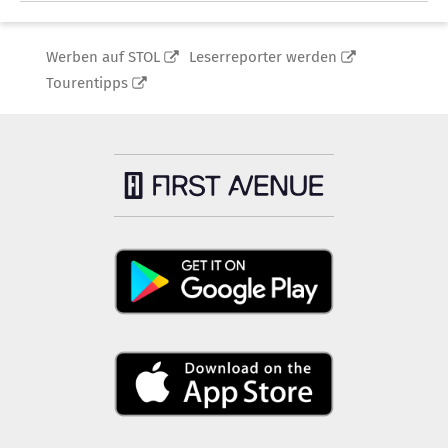
Werben auf STOL
Leserreporter werden
Tourentipps